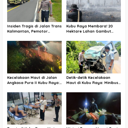
i
p
o
s
Insiden Tragis di Jalan Trans
Kubu Raya Membara! 20
Kalimantan, Pemotor
Hektare Lahan Gambut
Meninggal Dunia Usai
Hangus, Polisi-Manggala
Kecelakaan Beruntun
Agni Berjibaku Jinakkan Api
Kecelakaan Maut di Jalan
Detik-detik Kecelakaan
Angkasa Pura II Kubu Raya:
Maut di Kubu Raya: Minibus
Pemotor Tewas Usai Terjun
Hilang Kendali Sebelum
ke Parit
Tabrak Truk