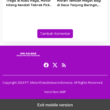
Tragis di Kubu Raya, Motor
Misteri Temuan Mayat Bayi
Hilang Kendali Tabrak Pick
di Desa Tanjung Beringin,
Up di Jalan KH
Polres Kubu Raya Buru
Abdurrahman Wahid, Bocah
Orang Tua Pelaku
7 Tahun Meninggal Dunia
Tambah Komentar
Copyright 2024 PT. Meta Khatulistiwa Indonesia. All Rights Reserved.
Versi Non AMP
Exit mobile version