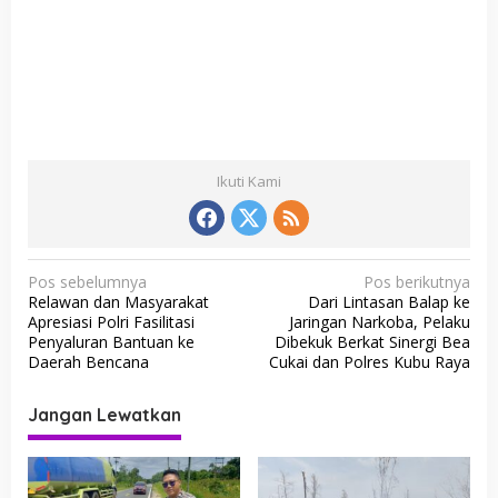
Ikuti Kami
N
Pos sebelumnya
Pos berikutnya
Relawan dan Masyarakat
Dari Lintasan Balap ke
a
Apresiasi Polri Fasilitasi
Jaringan Narkoba, Pelaku
v
Penyaluran Bantuan ke
Dibekuk Berkat Sinergi Bea
Daerah Bencana
Cukai dan Polres Kubu Raya
i
g
Jangan Lewatkan
a
s