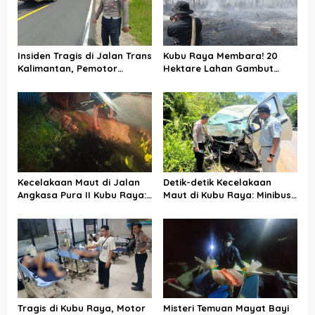
p
o
s
Insiden Tragis di Jalan Trans
Kubu Raya Membara! 20
Kalimantan, Pemotor
Hektare Lahan Gambut
Meninggal Dunia Usai
Hangus, Polisi-Manggala
Kecelakaan Beruntun
Agni Berjibaku Jinakkan Api
Kecelakaan Maut di Jalan
Detik-detik Kecelakaan
Angkasa Pura II Kubu Raya:
Maut di Kubu Raya: Minibus
Pemotor Tewas Usai Terjun
Hilang Kendali Sebelum
ke Parit
Tabrak Truk
Tragis di Kubu Raya, Motor
Misteri Temuan Mayat Bayi