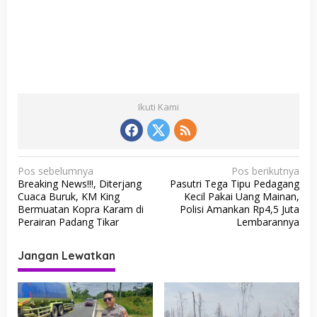
Ikuti Kami
N
Pos sebelumnya
Pos berikutnya
Breaking News!!!, Diterjang
Pasutri Tega Tipu Pedagang
a
Cuaca Buruk, KM King
Kecil Pakai Uang Mainan,
v
Bermuatan Kopra Karam di
Polisi Amankan Rp4,5 Juta
Perairan Padang Tikar
Lembarannya
i
g
Jangan Lewatkan
a
s
i