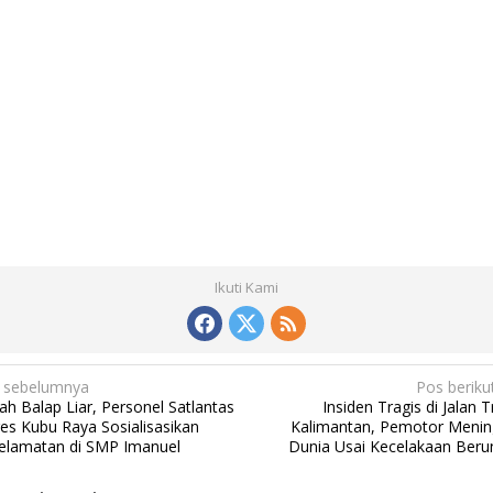
Ikuti Kami
 sebelumnya
Pos beriku
ah Balap Liar, Personel Satlantas
Insiden Tragis di Jalan 
res Kubu Raya Sosialisasikan
Kalimantan, Pemotor Menin
elamatan di SMP Imanuel
Dunia Usai Kecelakaan Beru