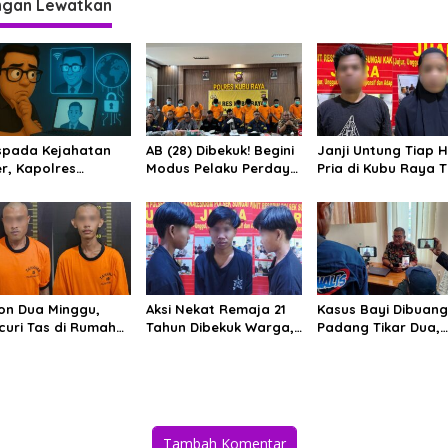
ngan Lewatkan
pada Kejahatan
AB (28) Dibekuk! Begini
Janji Untung Tiap H
er, Kapolres
Modus Pelaku Perdaya
Pria di Kubu Raya T
atkan Masyarakat
Paman dan Cabuli
Wanita Puluhan Ju
 Mudah Percaya
Keponakan di Kubu
Lewat Investasi Em
aran Digital
Raya
Bodong
on Dua Minggu,
Aksi Nekat Remaja 21
Kasus Bayi Dibuang
curi Tas di Rumah
Tahun Dibekuk Warga,
Padang Tikar Dua,
an Bismillah
Sudah 19 Kali Bobol
Polisi Ungkap Statu
tangkap Saat
Rumah Kosong di Kubu
Ayah
ak Indomie
Raya
Tambah Komentar