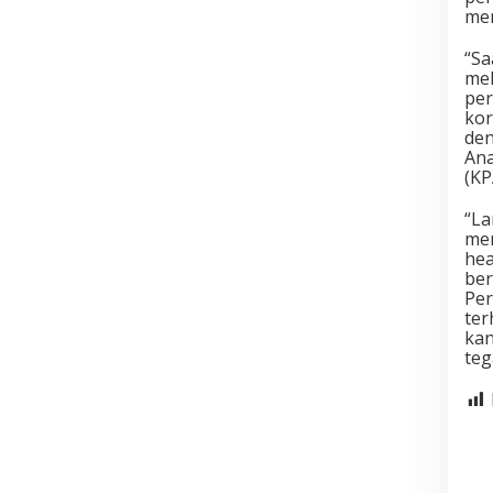
me
“Sa
me
per
kor
den
Ana
(KP
“La
men
hea
ber
Per
ter
kan
teg