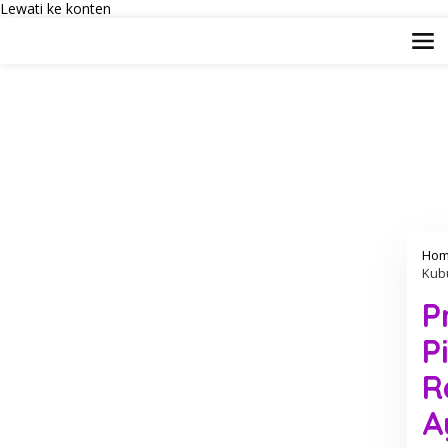
Lewati ke konten
Hom
Kub
P
P
R
A