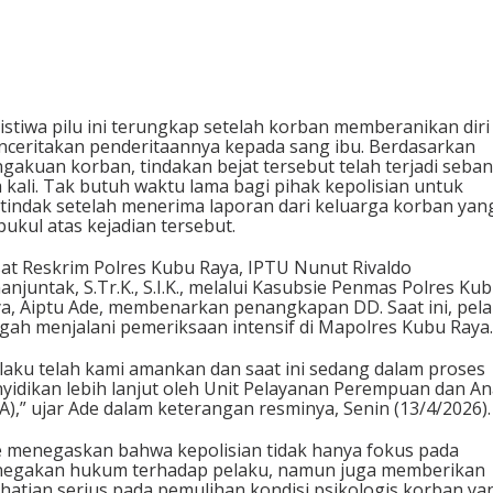
istiwa pilu ini terungkap setelah korban memberanikan diri
ceritakan penderitaannya kepada sang ibu. Berdasarkan
gakuan korban, tindakan bejat tersebut telah terjadi seba
 kali. Tak butuh waktu lama bagi pihak kepolisian untuk
tindak setelah menerima laporan dari keluarga korban yan
pukul atas kejadian tersebut.
at Reskrim Polres Kubu Raya, IPTU Nunut Rivaldo
anjuntak, S.Tr.K., S.I.K., melalui Kasubsie Penmas Polres Ku
a, Aiptu Ade, membenarkan penangkapan DD. Saat ini, pel
gah menjalani pemeriksaan intensif di Mapolres Kubu Raya.
laku telah kami amankan dan saat ini sedang dalam proses
yidikan lebih lanjut oleh Unit Pelayanan Perempuan dan A
A),” ujar Ade dalam keterangan resminya, Senin (13/4/2026).
 menegaskan bahwa kepolisian tidak hanya fokus pada
egakan hukum terhadap pelaku, namun juga memberikan
hatian serius pada pemulihan kondisi psikologis korban ya