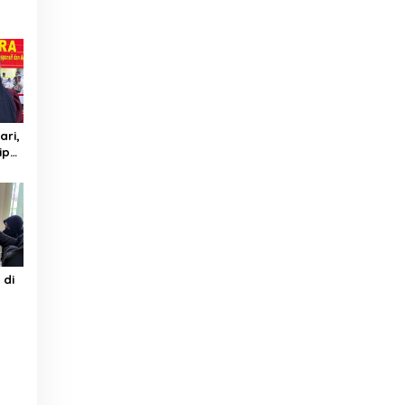
ari,
ipu
ta
as
 di
s