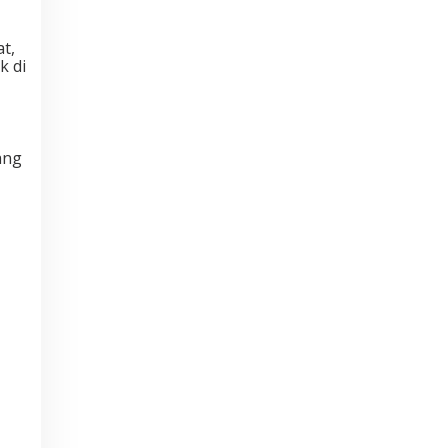
t,
k di
ang