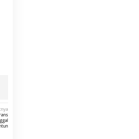
tnya
Trans
ggal
ntun