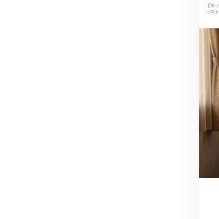
IDN 
KRIM