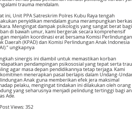
ngalami trauma mendalam.
at ini, Unit PPA Satreskrim Polres Kubu Raya tengah
lakukan penyidikan mendalam guna merampungkan berka
kara. Mengingat dampak psikologis yang sangat berat bagi
ban di bawah umur, kami bergerak secara komprehensif
gan menjalin koordinasi erat bersama Komisi Perlindungan
k Daerah (KPAD) dan Komisi Perlindungan Anak Indonesia
AI).” ungkapnya
ngkah sinergis ini diambil untuk memastikan korban
dapatkan pendampingan psikososial yang tepat serta tra
ling agar masa depan pendidikannya tetap terjaga. Kami
komitmen menerapkan pasal berlapis dalam Undang-Unda
lindungan Anak guna memberikan efek jera maksimal
hadap pelaku, mengingat tindakan ini dilakukan oleh orang
dung yang seharusnya menjadi pelindung tertinggi bagi an
as Ade.
Post Views:
352