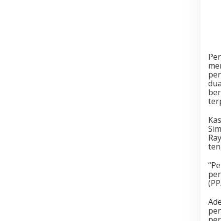
Per
men
pen
dua
ber
ter
Kas
Sim
Ray
ten
“Pe
pen
(PP
Ade
pen
per