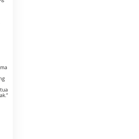
s
uma
ng
 tua
ak.”