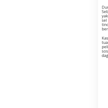
Dun
Seb
yak
sel
tin
ber
Kas
tua
pel
sos
dag