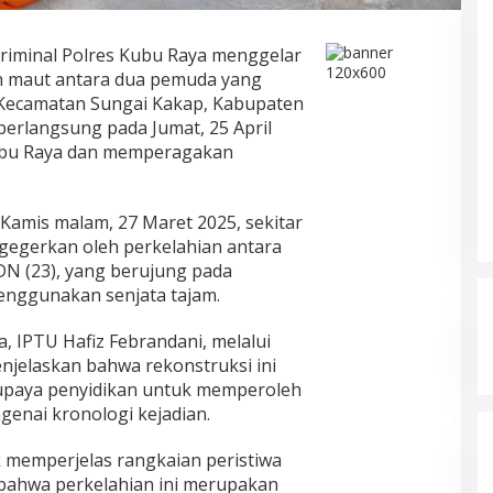
yang Menjadi Korban Ayah
Di KRIMINAL
|
April 14, 2026
Kandung
riminal Polres Kubu Raya menggelar
an maut antara dua pemuda yang
, Kecamatan Sungai Kakap, Kabupaten
berlangsung pada Jumat, 25 April
Kubu Raya dan memperagakan
da Kamis malam, 27 Maret 2025, sekitar
igegerkan oleh perkelahian antara
DN (23), yang berujung pada
menggunakan senjata tajam.
, IPTU Hafiz Febrandani, melalui
jelaskan bahwa rekonstruksi ini
 upaya penyidikan untuk memperoleh
enai kronologi kejadian.
uk memperjelas rangkaian peristiwa
 bahwa perkelahian ini merupakan