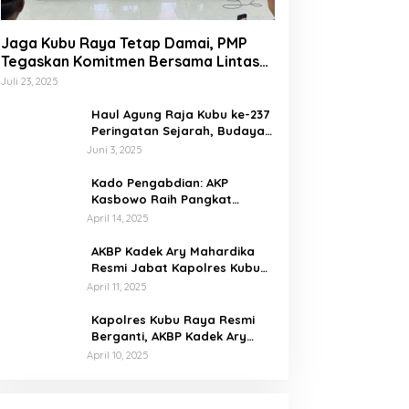
Jaga Kubu Raya Tetap Damai, PMP
Tegaskan Komitmen Bersama Lintas
Etnis dan Budaya
Juli 23, 2025
Haul Agung Raja Kubu ke-237
Peringatan Sejarah, Budaya,
dan Energi Nasionalisme di
Juni 3, 2025
Bumi Kubu Raya
Kado Pengabdian: AKP
Kasbowo Raih Pangkat
Kompol Dua Bulan Jelang
April 14, 2025
Pensiun
AKBP Kadek Ary Mahardika
Resmi Jabat Kapolres Kubu
Raya, Siap Perkuat
April 11, 2025
Kamtibmas Bersama
Masyarakat
Kapolres Kubu Raya Resmi
Berganti, AKBP Kadek Ary
Mahardika Disambut Tradisi
April 10, 2025
Pedang Pora
Waspada Kejahatan Siber,
Kapolres Ingatkan Masyarakat