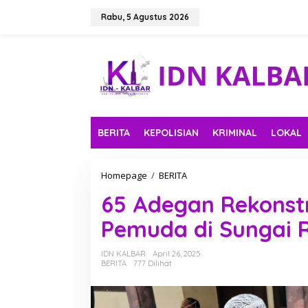
L
e
Rabu, 5 Agustus 2026
w
a
t
i
k
e
k
o
n
BERITA
KEPOLISIAN
KRIMINAL
LOKAL
t
e
n
Homepage
/
BERITA
6
5
65 Adegan Rekonst
A
d
Pemuda di Sungai 
e
g
a
IDN KALBAR
April 26, 2025
n
BERITA
777 Dilihat
R
e
k