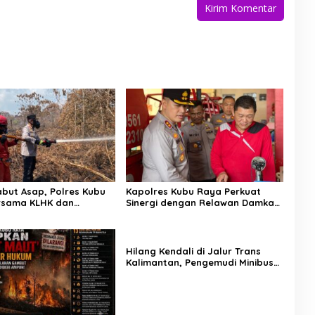
but Asap, Polres Kubu
Kapolres Kubu Raya Perkuat
rsama KLHK dan
Sinergi dengan Relawan Damkar
 Agni Sisir Titik Rawan
Hadapi Ancaman Karhutla
Hilang Kendali di Jalur Trans
Kalimantan, Pengemudi Minibus
Meninggal Dunia