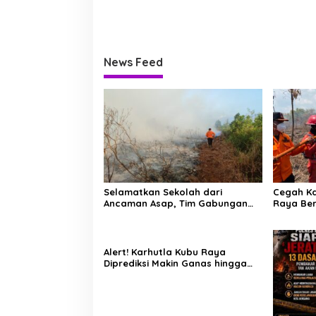
News Feed
Selamatkan Sekolah dari
Cegah Ka
Ancaman Asap, Tim Gabungan
Raya Be
Putus Jejak Api Karhutla di
Manggala
Limbung Kubu Raya
Karhutla
Alert! Karhutla Kubu Raya
Diprediksi Makin Ganas hingga
September, Ini Langkah Cepat
Wabup dan Kapolres