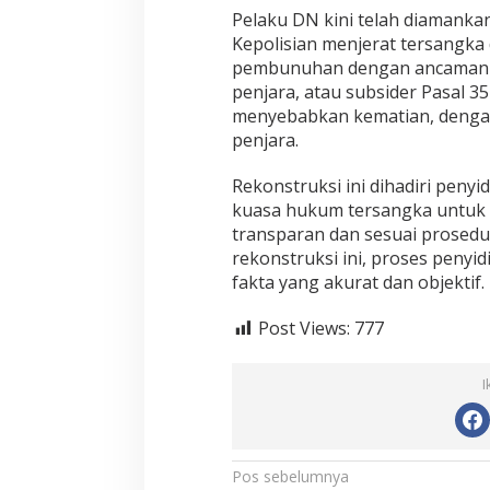
Pelaku DN kini telah diamanka
Kepolisian menjerat tersangka
pembunuhan dengan ancaman 
penjara, atau subsider Pasal 3
menyebabkan kematian, denga
penjara.
Rekonstruksi ini dihadiri penyi
kuasa hukum tersangka untuk 
transparan dan sesuai prosedur
rekonstruksi ini, proses penyi
fakta yang akurat dan objektif.
Post Views:
777
I
N
Pos sebelumnya