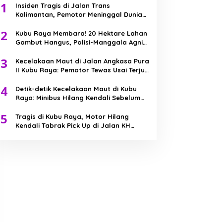
1
Insiden Tragis di Jalan Trans
Kalimantan, Pemotor Meninggal Dunia
Usai Kecelakaan Beruntun
2
Kubu Raya Membara! 20 Hektare Lahan
Gambut Hangus, Polisi-Manggala Agni
Berjibaku Jinakkan Api
3
Kecelakaan Maut di Jalan Angkasa Pura
II Kubu Raya: Pemotor Tewas Usai Terjun
ke Parit
4
Detik-detik Kecelakaan Maut di Kubu
Raya: Minibus Hilang Kendali Sebelum
Tabrak Truk
5
Tragis di Kubu Raya, Motor Hilang
Kendali Tabrak Pick Up di Jalan KH
Abdurrahman Wahid, Bocah 7 Tahun
Meninggal Dunia