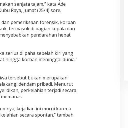
akan senjata tajam,” kata Ade
ubu Raya, Jumat (25/4) sore.
i dan pemeriksaan forensik, korban
suk, termasuk di bagian kepala dan
an menyebabkan pendarahan hebat
uka serius di paha sebelah kiri yang
t hingga korban meninggal dunia,”
iwa tersebut bukan merupakan
belakangi dendam pribadi. Menurut
elidikan, perkelahian terjadi secara
g memanas.
umnya, kejadian ini murni karena
kelahian secara spontan,” tambah