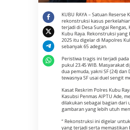
m
u
d
KUBU RAYA – Satuan Reserse K
a
rekonstruksi kasus perkelahi
d
terjadi di Desa Sungai Rengas
i
Kubu Raya. Rekonstruksi yang 
S
u
2025 itu digelar di Mapolres 
n
sebanyak 65 adegan.
g
a
Peristiwa tragis ini terjadi pa
i
pukul 23.45 WIB. Masyarakat d
R
e
dua pemuda, yakni SF (24) dan 
n
tewasnya SF usai duel sengit 
g
a
Kasat Reskrim Polres Kubu Raya
s
Kasubsi Penmas AIPTU Ade, men
dilakukan sebagai bagian dari
gambaran yang lebih utuh meng
“ Rekonstruksi ini digelar unt
yang terjadi serta memastikan