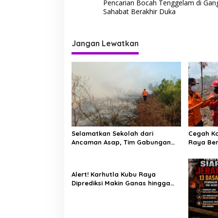
Pencarian Bocah Tenggelam di Gan
a
Sahabat Berakhir Duka
v
i
Jangan Lewatkan
g
a
s
i
p
o
s
Selamatkan Sekolah dari
Cegah Ka
Ancaman Asap, Tim Gabungan
Raya Be
Putus Jejak Api Karhutla di
Manggala
Limbung Kubu Raya
Karhutla
Alert! Karhutla Kubu Raya
Diprediksi Makin Ganas hingga
September, Ini Langkah Cepat
Wabup dan Kapolres