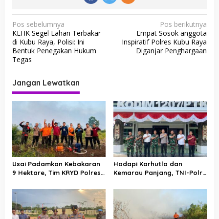
N
Pos sebelumnya
Pos berikutnya
KLHK Segel Lahan Terbakar
Empat Sosok anggota
a
di Kubu Raya, Polisi: Ini
Inspiratif Polres Kubu Raya
v
Bentuk Penegakan Hukum
Diganjar Penghargaan
Tegas
i
g
Jangan Lewatkan
a
s
i
p
o
s
Usai Padamkan Kebakaran
Hadapi Karhutla dan
9 Hektare, Tim KRYD Polres
Kemarau Panjang, TNI-Polri
Kubu Raya Kini Memburu
Perkuat Barisan di Kubu
Bara di Bawah Gambut
Raya