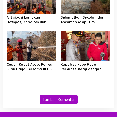
Antisipasi Lonjakan
Selamatkan Sekolah dari
Hotspot, Kapolres Kubu
Ancaman Asap, Tim
Raya Uji Kelayakan Armada
Gabungan Putus Jejak Api
Pemadam Karhutla
Karhutla di Limbung Kubu
Raya
Cegah Kabut Asap, Polres
Kapolres Kubu Raya
Kubu Raya Bersama KLHK
Perkuat Sinergi dengan
dan Manggala Agni Sisir
Relawan Damkar Hadapi
Titik Rawan Karhutla
Ancaman Karhutla
Tambah Komentar