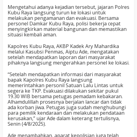
Mengetahui adanya kejadian tersebut, jajaran Polres
Kubu Raya langsung turun ke lokasi untuk
melakukan pengamanan dan evakuasi. Bersama
personel Damkar Kubu Raya, polisi bekerja cepat
menyingkirkan material bangunan dan memastikan
situasi kembali aman.
Kapolres Kubu Raya, AKBP Kadek Ary Mahardika
melalui Kasubsi Penmas, Aiptu Ade, mengatakan
setelah mendapatkan laporan dari masyarakat
pihaknya langsung mengerahkan personel ke lokasi
.
“
Setelah mendapatkan informasi dari masyarakat
bapak Kapolres Kubu Raya langsung
memerintahkan personil Satuan Lalu Lintas untuk
segera ke TKP.
Evakuasi dilakukan sekitar pukul
19.30 WIB bersama petugas pemadam kebakaran.
Alhamdulillah prosesnya berjalan lancar dan tidak
ada korban jiwa.
Petugas
juga sudah menghubungi
para pemilik kendaraan dan melakukan pendataan
kerusakan,” ujar Ade
dalam keterang tertulisnya
,
Senin (4/8/2025).
Ade menambahkan, aparat kepolisian juga telah