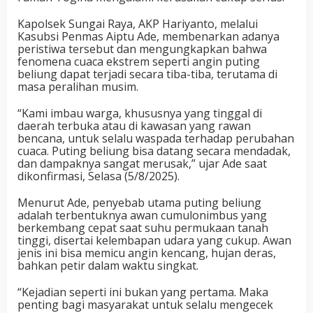
Kapolsek Sungai Raya, AKP Hariyanto, melalui
Kasubsi Penmas Aiptu Ade, membenarkan adanya
peristiwa tersebut dan mengungkapkan bahwa
fenomena cuaca ekstrem seperti angin puting
beliung dapat terjadi secara tiba-tiba, terutama di
masa peralihan musim.
“Kami imbau warga, khususnya yang tinggal di
daerah terbuka atau di kawasan yang rawan
bencana, untuk selalu waspada terhadap perubahan
cuaca. Puting beliung bisa datang secara mendadak,
dan dampaknya sangat merusak,” ujar Ade saat
dikonfirmasi,
Selasa
(
5
/8/2025).
Menurut Ade, penyebab utama puting beliung
adalah terbentuknya awan cumulonimbus yang
berkembang cepat saat suhu permukaan tanah
tinggi, disertai kelembapan udara yang cukup. Awan
jenis ini bisa memicu angin kencang, hujan deras,
bahkan petir dalam waktu singkat.
“Kejadian seperti ini bukan yang pertama. Maka
penting bagi masyarakat untuk
selalu mengecek