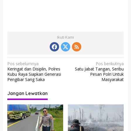
Ikuti Kami
N
Pos sebelumnya
Pos berikutnya
Keringat dan Disiplin, Polres
Satu Jabat Tangan, Seribu
a
Kubu Raya Siapkan Generasi
Pesan Polri Untuk
v
Pengibar Sang Saka
Masyarakat
i
Jangan Lewatkan
g
a
s
i
p