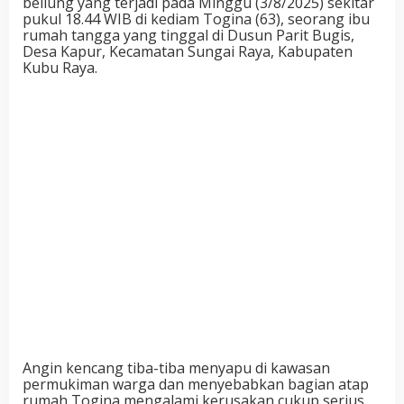
beliung yang terjadi pada Minggu (3/8/2025) sekitar
pukul 18.44 WIB di
kediam
Togina (63), seorang ibu
rumah tangga yang tinggal di Dusun Parit Bugis,
Desa Kapur
, Kecamatan Sungai Raya, Kabupaten
Kubu Raya
.
Angin kencang tiba-tiba menyapu
di
kawasan
permukiman
warga
dan menyebabkan bagian atap
rumah
Togina
mengalami kerusakan cukup serius.