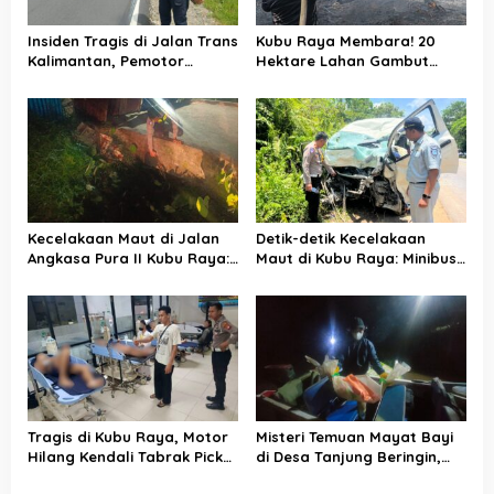
o
Insiden Tragis di Jalan Trans
Kubu Raya Membara! 20
s
Kalimantan, Pemotor
Hektare Lahan Gambut
Meninggal Dunia Usai
Hangus, Polisi-Manggala
Kecelakaan Beruntun
Agni Berjibaku Jinakkan Api
Kecelakaan Maut di Jalan
Detik-detik Kecelakaan
Angkasa Pura II Kubu Raya:
Maut di Kubu Raya: Minibus
Pemotor Tewas Usai Terjun
Hilang Kendali Sebelum
ke Parit
Tabrak Truk
Tragis di Kubu Raya, Motor
Misteri Temuan Mayat Bayi
Hilang Kendali Tabrak Pick
di Desa Tanjung Beringin,
Up di Jalan KH
Polres Kubu Raya Buru