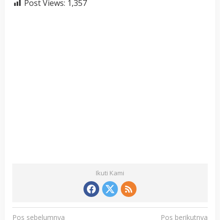
Post Views:
1,357
Ikuti Kami
N
Pos sebelumnya
Pos berikutnya