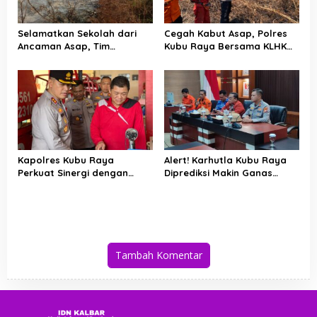
Selamatkan Sekolah dari
Cegah Kabut Asap, Polres
Ancaman Asap, Tim
Kubu Raya Bersama KLHK
Gabungan Putus Jejak Api
dan Manggala Agni Sisir
Karhutla di Limbung Kubu
Titik Rawan Karhutla
Raya
Kapolres Kubu Raya
Alert! Karhutla Kubu Raya
Perkuat Sinergi dengan
Diprediksi Makin Ganas
Relawan Damkar Hadapi
hingga September, Ini
Ancaman Karhutla
Langkah Cepat Wabup dan
Kapolres
Tambah Komentar