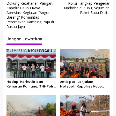
Dukung Ketahanan Pangan,
Polisi Tangkap Pengedar
a
Kapolres Kubu Raya
Narkoba di Kubu, Sejumlah
v
Apresiasi Kegiatan “Angon
Paket Sabu Disita
Bareng” Komunitas
i
Peternakan Kambing Raja di
g
Rasau Jaya
a
Jangan Lewatkan
s
i
p
o
s
Hadapi Karhutla dan
Antisipasi Lonjakan
Kemarau Panjang, TNI-Polri
Hotspot, Kapolres Kubu
Perkuat Barisan di Kubu
Raya Uji Kelayakan Armada
Raya
Pemadam Karhutla