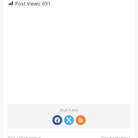
Post Views:
691
Ikuti Kami
N
Pos sebelumnya
Pos berikutnya