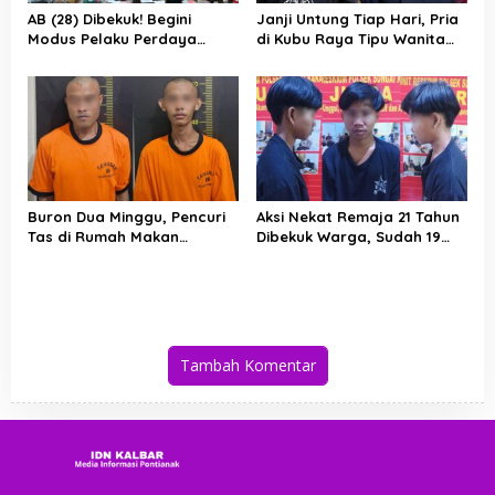
AB (28) Dibekuk! Begini
Janji Untung Tiap Hari, Pria
Modus Pelaku Perdaya
di Kubu Raya Tipu Wanita
Paman dan Cabuli
Puluhan Juta Lewat
Keponakan di Kubu Raya
Investasi Emas Bodong
Buron Dua Minggu, Pencuri
Aksi Nekat Remaja 21 Tahun
Tas di Rumah Makan
Dibekuk Warga, Sudah 19
Bismillah Tertangkap Saat
Kali Bobol Rumah Kosong di
Masak Indomie
Kubu Raya
Tambah Komentar