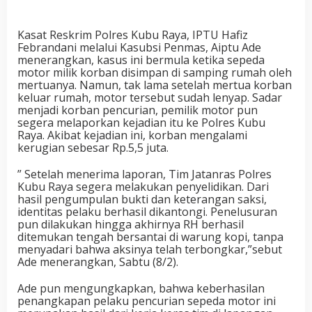
Kasat Reskrim Polres Kubu Raya, IPTU Hafiz
Febrandani melalui Kasubsi Penmas, Aiptu Ade
menerangkan, kasus ini bermula ketika sepeda
motor milik korban disimpan di samping rumah oleh
mertuanya. Namun, tak lama setelah mertua korban
keluar rumah, motor tersebut sudah lenyap. Sadar
menjadi korban pencurian, pemilik motor pun
segera melaporkan kejadian itu ke Polres Kubu
Raya. Akibat kejadian ini, korban mengalami
kerugian sebesar Rp.5,5 juta.
” Setelah menerima laporan, Tim Jatanras Polres
Kubu Raya segera melakukan penyelidikan. Dari
hasil pengumpulan bukti dan keterangan saksi,
identitas pelaku berhasil dikantongi. Penelusuran
pun dilakukan hingga akhirnya RH berhasil
ditemukan tengah bersantai di warung kopi, tanpa
menyadari bahwa aksinya telah terbongkar,”sebut
Ade menerangkan, Sabtu (8/2).
Ade pun mengungkapkan, bahwa keberhasilan
penangkapan pelaku pencurian sepeda motor ini