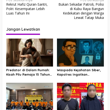
Rekrut Hafiz Quran-Santri,
Bukan Sekadar Patroli, Polisi
a
Polri: Kesempatan Lebih
di Kubu Raya Bangun
v
Luas Tahun Ini
Kedekatan dengan Warga
Lewat Tatap Muka
i
g
Jangan Lewatkan
a
s
i
p
o
s
Predator di Dalam Rumah:
Waspada Kejahatan Siber,
Kisah Pilu Remaja 15 Tahun
Kapolres Ingatkan
di Kubu Raya yang Menjadi
Masyarakat Tak Mudah
Korban Ayah Kandung
Percaya Tawaran Digital