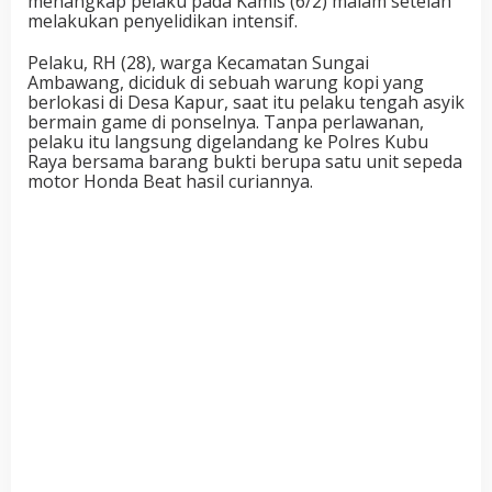
menangkap pelaku pada Kamis (6/2) malam setelah
melakukan penyelidikan intensif.
Pelaku, RH (28), warga Kecamatan Sungai
Ambawang, diciduk di sebuah warung kopi yang
berlokasi di Desa Kapur, saat itu pelaku tengah asyik
bermain game di ponselnya. Tanpa perlawanan,
pelaku itu langsung digelandang ke Polres Kubu
Raya bersama barang bukti berupa satu unit sepeda
motor Honda Beat hasil curiannya.