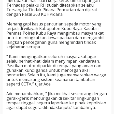
merupakan hasil dari kerja keras tim di lapangan.
Terhadap pelaku RH sudah ditetapkan selaku
Tersangka Tindak Pidana Pencurian dan dijerat
dengan Pasal 363 KUHPidana.
Menanggapi kasus pencurian sepeda motor yang
terjadi di wilayah Kabupaten Kubu Raya. Kasubsi
Penmas Polres Kubu Raya mengimbau masyarakat
untuk meningkatkan kewaspadaan dan mengambil
langkah pencegahan guna menghindari tindak
kejahatan serupa.
“ Kami mengingatkan seluruh masyarakat agar
selalu berhati-hati dalam menyimpan kendaraan.
Pastikan motor diparkir di tempat yang aman dan
gunakan kunci ganda untuk mencegah aksi
pencurian. Selain itu, kami juga menyarankan warga
untuk memasang sistem keamanan tambahan
seperti CCTV,” ujar Ade.
Ade menambahkan, “ Jika melihat seseorang dengan
gerak-gerik mencurigakan di sekitar lingkungan
tempat tinggal, segera laporkan ke pihak kepolisian
agar dapat segera ditindaklanjuti,” tambahnya.