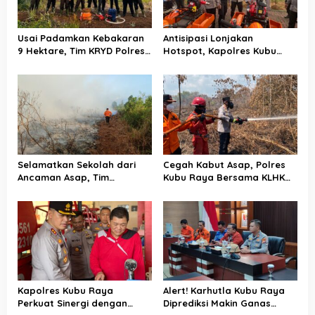
s
Usai Padamkan Kebakaran
Antisipasi Lonjakan
9 Hektare, Tim KRYD Polres
Hotspot, Kapolres Kubu
Kubu Raya Kini Memburu
Raya Uji Kelayakan Armada
Bara di Bawah Gambut
Pemadam Karhutla
Selamatkan Sekolah dari
Cegah Kabut Asap, Polres
Ancaman Asap, Tim
Kubu Raya Bersama KLHK
Gabungan Putus Jejak Api
dan Manggala Agni Sisir
Karhutla di Limbung Kubu
Titik Rawan Karhutla
Raya
Kapolres Kubu Raya
Alert! Karhutla Kubu Raya
Perkuat Sinergi dengan
Diprediksi Makin Ganas