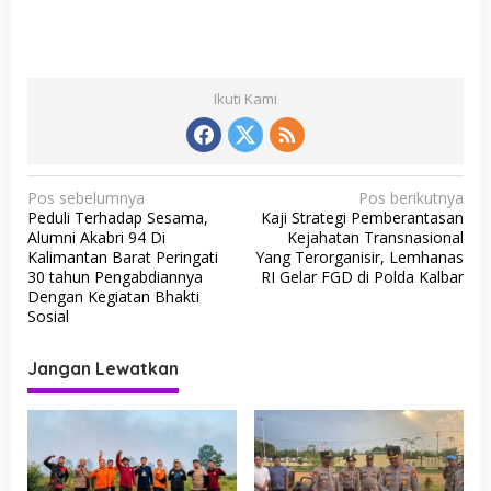
Ikuti Kami
N
Pos sebelumnya
Pos berikutnya
Peduli Terhadap Sesama,
Kaji Strategi Pemberantasan
a
Alumni Akabri 94 Di
Kejahatan Transnasional
v
Kalimantan Barat Peringati
Yang Terorganisir, Lemhanas
30 tahun Pengabdiannya
RI Gelar FGD di Polda Kalbar
i
Dengan Kegiatan Bhakti
g
Sosial
a
Jangan Lewatkan
s
i
p
o