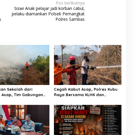
Pos berikutnya
Siswi Anak pelajar jadi korban cabul,
pelaku diamankan Polsek Pemangkat
s
Polres Sambas
an Sekolah dari
Cegah Kabut Asap, Polres Kubu
 Asap, Tim Gabungan
Raya Bersama KLHK dan
ak Api Karhutla di
Manggala Agni Sisir Titik Rawan
 Kubu Raya
Karhutla