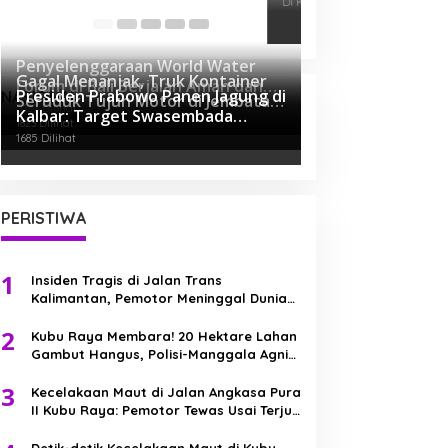
Keponakan di Ku
Di KRIMINAL
|
Novembe
Penyelenggaraan World Water
Gagal Menanjak, Truk Kontainer
Forum di Bali Berjalan Aman dan
Presiden Prabowo Panen Jagung di
NASIONAL
Seruduk Tujuh Motor di Jembatan
Sukses, Polri Ucapkan Terima
5127 Dilihat
Kalbar: Target Swasembada
Kapuas II
Kasih
1823 Dilihat
Pangan Dimulai dari Sini!
1685 Dilihat
PERISTIWA
1
Insiden Tragis di Jalan Trans
Kalimantan, Pemotor Meninggal Dunia
Usai Kecelakaan Beruntun
2
Kubu Raya Membara! 20 Hektare Lahan
Gambut Hangus, Polisi-Manggala Agni
Berjibaku Jinakkan Api
3
Kecelakaan Maut di Jalan Angkasa Pura
II Kubu Raya: Pemotor Tewas Usai Terjun
ke Parit