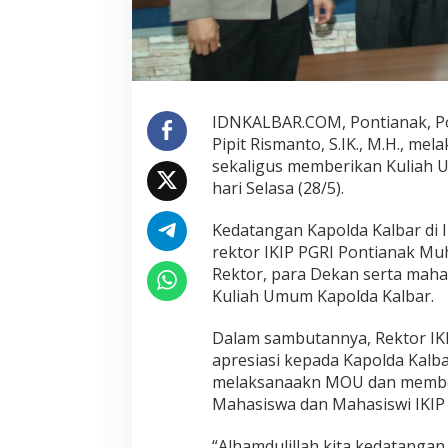
p
o
l
d
a
K
a
IDNKALBAR.COM, Pontianak, Pol
l
Pipit Rismanto, S.IK., M.H., 
b
sekaligus memberikan Kuliah U
a
hari Selasa (28/5).
r
T
a
Kedatangan Kapolda Kalbar di 
n
rektor IKIP PGRI Pontianak Muh
d
Rektor, para Dekan serta maha
a
Kuliah Umum Kapolda Kalbar.
t
a
n
Dalam sambutannya, Rektor IK
g
apresiasi kepada Kapolda Kalb
a
melaksanaakn MOU dan membe
n
Mahasiswa dan Mahasiswi IKIP 
i
M
O
“Alhamdulillah kita kedatangan