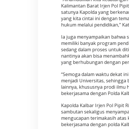
U
Kalimantan Barat Irjen Pol Pipit
d
satunya Kapolda yang berkenan
a
yang kita cintai ini dengan t
n
M
hukum melalui pendidikan,” Ka
e
m
Ia juga menyampaikan bahwa sa
b
memiliki banyak program pendi
e
sedang dalam proses untuk dit
r
i
nantinya akan bisa menambahka
k
yang berhubungan dengan pen
a
n
“Semoga dalam waktu dekat ini
M
menjadi Universitas, sehingga
a
t
lainnya, khususnya prodi ilmu 
e
bekerjasama dengan Polda Kalb
r
i
Kapolda Kalbar Irjen Pol Pipit 
K
sambutan sekaligus menyampai
u
l
mengucapan terimakasih atas 
i
bekerjasama dengan polda Kalba
a