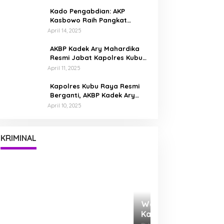
Bumi Kubu Raya
Kado Pengabdian: AKP
Kasbowo Raih Pangkat
Kompol Dua Bulan Jelang
April 14, 2025
Pensiun
AKBP Kadek Ary Mahardika
Resmi Jabat Kapolres Kubu
Raya, Siap Perkuat
April 11, 2025
Kamtibmas Bersama
Masyarakat
Kapolres Kubu Raya Resmi
Berganti, AKBP Kadek Ary
Mahardika Disambut Tradisi
April 10, 2025
Pedang Pora
Waspada Kejahatan Siber,
Kapolres Ingatkan Masyarakat
Tak Mudah Percaya Tawaran
Di KRIMINAL
|
November 25, 2025
KRIMINAL
Digital
AB (28) Dibekuk!
Pelaku Perdaya 