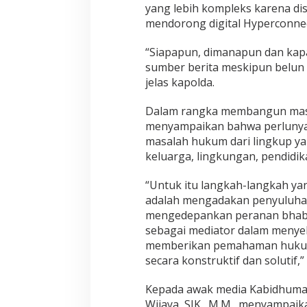
yang lebih kompleks karena di
mendorong digital Hyperconnect
“Siapapun, dimanapun dan kap
sumber berita meskipun belun 
jelas kapolda.
Dalam rangka membangun masya
menyampaikan bahwa perlunya 
masalah hukum dari lingkup yan
keluarga, lingkungan, pendidik
“Untuk itu langkah-langkah yan
adalah mengadakan penyuluh
mengedepankan peranan bhabink
sebagai mediator dalam menyel
memberikan pemahaman hukum
secara konstruktif dan solutif,”
Kepada awak media Kabidhumas
Wijaya, SIK., M.M., menyampai