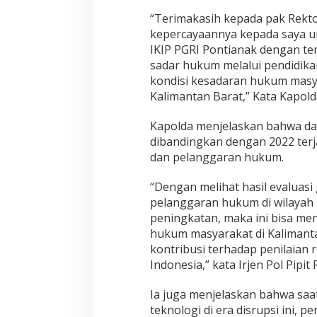
h
“Terimakasih kepada pak Rekt
U
kepercayaannya kepada saya u
m
u
IKIP PGRI Pontianak dengan t
m
sadar hukum melalui pendidikan
d
kondisi kesadaran hukum masya
i
Kalimantan Barat,” Kata Kapold
I
K
I
Kapolda menjelaskan bahwa dari
P
dibandingkan dengan 2022 terj
P
dan pelanggaran hukum.
G
R
“Dengan melihat hasil evaluas
I
P
pelanggaran hukum di wilayah 
o
peningkatan, maka ini bisa m
n
hukum masyarakat di Kalimant
t
kontribusi terhadap penilaian
i
a
Indonesia,” kata Irjen Pol Pipit
n
a
Ia juga menjelaskan bahwa saa
k
teknologi di era disrupsi ini,