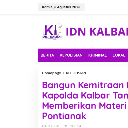
L
e
Kamis, 6 Agustus 2026
w
a
t
i
k
e
k
o
n
BERITA
KEPOLISIAN
KRIMINAL
LOKAL
t
e
n
Homepage
/
KEPOLISIAN
B
a
Bangun Kemitraan 
n
g
Kapolda Kalbar Ta
u
n
Memberikan Materi 
K
e
Pontianak
m
i
t
IDN KALBAR
Mei 28, 2024