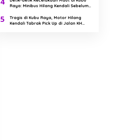
4
Detik-detik Kecelakaan Maut di Kubu
Raya: Minibus Hilang Kendali Sebelum
Tabrak Truk
5
Tragis di Kubu Raya, Motor Hilang
Kendali Tabrak Pick Up di Jalan KH
Abdurrahman Wahid, Bocah 7 Tahun
Meninggal Dunia