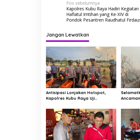
N
Pos sebelumnya
Kapolres Kubu Raya Hadiri Kegiatan
a
Haflatul Imtihan yang Ke-XIV di
v
Pondok Pesantren Raudhatul Firdau
i
Jangan Lewatkan
g
a
s
i
p
o
s
Antisipasi Lonjakan Hotspot,
Selamatk
Kapolres Kubu Raya Uji
Ancaman
Kelayakan Armada Pemadam
Putus Jej
Karhutla
Limbung