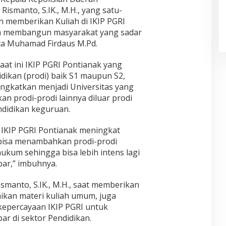
 Rismanto, S.IK., M.H., yang satu-
 memberikan Kuliah di IKIP PGRI
ema membangun masyarakat yang sadar
ta Muhamad Firdaus M.Pd.
at ini IKIP PGRI Pontianak yang
dikan (prodi) baik S1 maupun S2,
ingkatkan menjadi Universitas yang
n prodi-prodi lainnya diluar prodi
didikan keguruan.
 IKIP PGRI Pontianak meningkat
 bisa menambahkan prodi-prodi
hukum sehingga bisa lebih intens lagi
ar,” imbuhnya.
Rismanto, S.IK., M.H., saat memberikan
kan materi kuliah umum, juga
kepercayaan IKIP PGRI untuk
r di sektor Pendidikan.