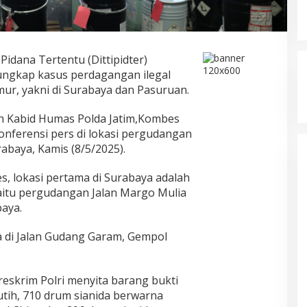
idana Tertentu (Dittipidter)
ungkap kasus perdagangan ilegal
Timur, yakni di Surabaya dan Pasuruan.
leh Kabid Humas Polda Jatim,Kombes
onferensi pers di lokasi pergudangan
abaya, Kamis (8/5/2025).
s, lokasi pertama di Surabaya adalah
aitu pergudangan Jalan Margo Mulia
baya.
 di Jalan Gudang Garam, Gempol
reskrim Polri menyita barang bukti
utih, 710 drum sianida berwarna