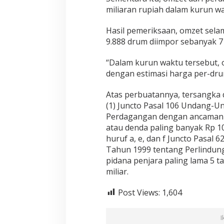
miliaran rupiah dalam kurun wa
Hasil pemeriksaan, omzet sela
9.888 drum diimpor sebanyak 7 
“Dalam kurun waktu tersebut, o
dengan estimasi harga per-drum
Atas perbuatannya, tersangka 
(1) Juncto Pasal 106 Undang-
Perdagangan dengan ancaman p
atau denda paling banyak Rp 10 
huruf a, e, dan f Juncto Pasal
Tahun 1999 tentang Perlindu
pidana penjara paling lama 5 t
miliar.
Post Views:
1,604
I