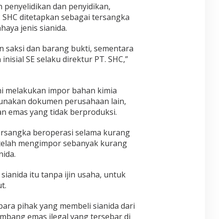
 penyelidikan dan penyidikan,
. SHC ditetapkan sebagai tersangka
aya jenis sianida.
n saksi dan barang bukti, sementara
inisial SE selaku direktur PT. SHC,”
i melakukan impor bahan kimia
gunakan dokumen perusahaan lain,
n emas yang tidak berproduksi.
ersangka beroperasi selama kurang
l telah mengimpor sebanyak kurang
nida.
anida itu tanpa ijin usaha, untuk
t.
 para pihak yang membeli sianida dari
mbang emas ilegal yang tersebar di