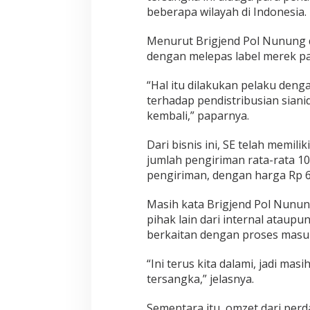
beberapa wilayah di Indonesia.
Menurut Brigjend Pol Nunung 
dengan melepas label merek p
“Hal itu dilakukan pelaku deng
terhadap pendistribusian siani
kembali,” paparnya.
Dari bisnis ini, SE telah memil
jumlah pengiriman rata-rata 10
pengiriman, dengan harga Rp 
Masih kata Brigjend Pol Nunu
pihak lain dari internal ataupu
berkaitan dengan proses masuk 
“Ini terus kita dalami, jadi m
tersangka,” jelasnya.
Sementara itu, omzet dari perd