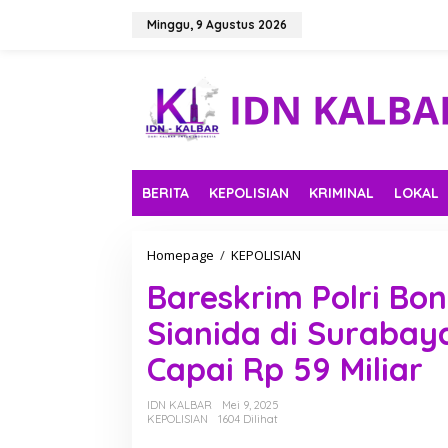
L
e
Minggu, 9 Agustus 2026
w
a
t
i
k
e
k
o
n
BERITA
KEPOLISIAN
KRIMINAL
LOKAL
t
e
n
Homepage
/
KEPOLISIAN
B
a
Bareskrim Polri Bo
r
e
Sianida di Surabay
s
k
Capai Rp 59 Miliar
r
i
m
IDN KALBAR
Mei 9, 2025
P
KEPOLISIAN
1604 Dilihat
o