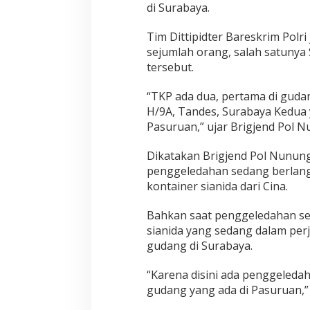
di Surabaya.
r
Tim Dittipidter Bareskrim Polr
sejumlah orang, salah satunya
tersebut.
“TKP ada dua, pertama di guda
H/9A, Tandes, Surabaya Kedua
Pasuruan,” ujar Brigjend Pol N
Dikatakan Brigjend Pol Nunung
penggeledahan sedang berlang
kontainer sianida dari Cina.
Bahkan saat penggeledahan sem
sianida yang sedang dalam perj
gudang di Surabaya.
“Karena disini ada penggeledah
gudang yang ada di Pasuruan,” 