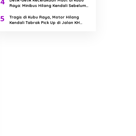
4
Detik-detik Kecelakaan Maut di Kubu
Raya: Minibus Hilang Kendali Sebelum
Tabrak Truk
5
Tragis di Kubu Raya, Motor Hilang
Kendali Tabrak Pick Up di Jalan KH
Abdurrahman Wahid, Bocah 7 Tahun
Meninggal Dunia