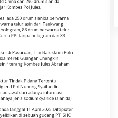
td China dan 296 drum sianida
jar Kombes Pol Jules.
ules, ada 250 drum sianida berwarna
rwarna telur asin dari Taekwang
i hologram, 88 drum berwarna telur
 Korea PPI tanpa hologram dan 83
kni di Pasuruan, Tim Bareskrim Polri
ida merek Guangan Chengxin
asin,” terang Kombes Jules Abraham
ktur Tindak Pidana Tertentu
Brigjend Pol Nunung Syaifuddin
berawal dari adanya informasi
haya jenis sodium cyanide (sianida)
pada tanggal 11 April 2025 Dittipidter
yelidikan di sebuah gudang PT. SHC