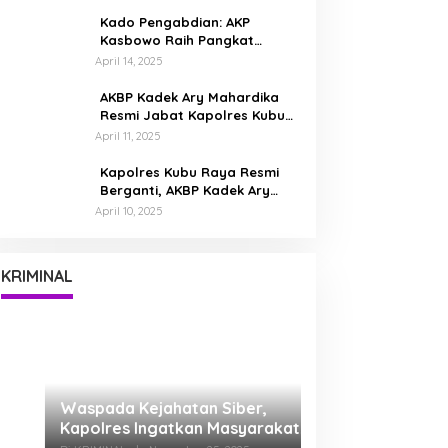
Bumi Kubu Raya
Kado Pengabdian: AKP
Kasbowo Raih Pangkat
Kompol Dua Bulan Jelang
April 14, 2025
Pensiun
AKBP Kadek Ary Mahardika
Resmi Jabat Kapolres Kubu
Raya, Siap Perkuat
April 11, 2025
Kamtibmas Bersama
Masyarakat
Kapolres Kubu Raya Resmi
Berganti, AKBP Kadek Ary
Mahardika Disambut Tradisi
April 10, 2025
Pedang Pora
Waspada Kejahatan Siber,
Kapolres Ingatkan Masyarakat
Tak Mudah Percaya Tawaran
Di KRIMINAL
|
November 25, 2025
KRIMINAL
Digital
AB (28) Dibekuk!
Pelaku Perdaya 