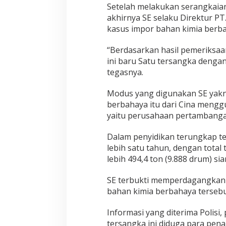
Setelah melakukan serangkaian
akhirnya SE selaku Direktur PT
kasus impor bahan kimia berbah
“Berdasarkan hasil pemeriksaa
ini baru Satu tersangka dengan 
tegasnya.
Modus yang digunakan SE yakn
berbahaya itu dari Cina meng
yaitu perusahaan pertambanga
Dalam penyidikan terungkap t
lebih satu tahun, dengan tota
lebih 494,4 ton (9.888 drum) sia
SE terbukti memperdagangkan si
bahan kimia berbahaya tersebu
Informasi yang diterima Polisi,
tersangka ini diduga para pena