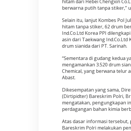
hitam dari Hebei Chengxin Co.L
u
berwarna putih tanpa stiker,” u
r
u
a
Selain itu, lanjut Kombes Pol J
n
hitam tanpa stiker, 62 drum be
,
Ind.Co.Ltd Korea PPI dilengkap
O
asin dari Taekwang Ind.Co.Ltd
m
z
drum sianida dari PT. Sarinah.
e
t
“Sementara di gudang kedua ya
C
mengamankan 3.520 drum sian
a
Chemical, yang berwana telur 
p
a
Abast.
i
R
Dikesempatan yang sama, Dire
p
(Dirtipidter) Bareskrim Polri, 
5
mengatakan, pengungkapan ini 
9
M
perdagangan bahan kimia berba
i
l
Atas dasar informasi tersebut, 
i
Bareskrim Polri melakukan pen
a