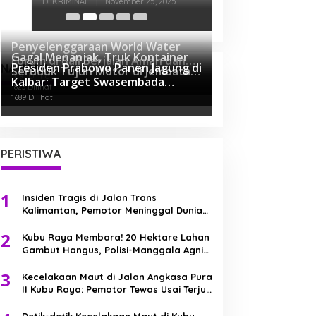
Keponakan di Ku
Di KRIMINAL
|
Novembe
Penyelenggaraan World Water
Gagal Menanjak, Truk Kontainer
Forum di Bali Berjalan Aman dan
Presiden Prabowo Panen Jagung di
NASIONAL
Seruduk Tujuh Motor di Jembatan
Sukses, Polri Ucapkan Terima
5191 Dilihat
Kalbar: Target Swasembada
Kapuas II
Kasih
1823 Dilihat
Pangan Dimulai dari Sini!
1689 Dilihat
PERISTIWA
1
Insiden Tragis di Jalan Trans
Kalimantan, Pemotor Meninggal Dunia
Usai Kecelakaan Beruntun
2
Kubu Raya Membara! 20 Hektare Lahan
Gambut Hangus, Polisi-Manggala Agni
Berjibaku Jinakkan Api
3
Kecelakaan Maut di Jalan Angkasa Pura
II Kubu Raya: Pemotor Tewas Usai Terjun
ke Parit