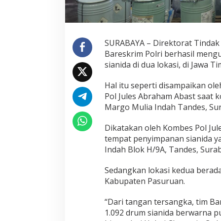
a
l
S
i
a
SURABAYA – Direktorat Tindak P
n
Bareskrim Polri berhasil meng
i
sianida di dua lokasi, di Jawa 
d
a
d
Hal itu seperti disampaikan o
i
Pol Jules Abraham Abast saat k
S
Margo Mulia Indah Tandes, Sur
u
r
Dikatakan oleh Kombes Pol Jule
a
b
tempat penyimpanan sianida y
a
Indah Blok H/9A, Tandes, Sura
y
a
Sedangkan lokasi kedua berada
d
Kabupaten Pasuruan.
a
n
P
“Dari tangan tersangka, tim Ba
a
1.092 drum sianida berwarna p
s