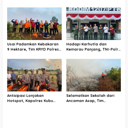
Polsek Kubu Perkuat
Raya dan DPRD Satukan
Pencegahan Karhutla
Langkah Jaga Keamanan
serta Pembangunan
Usai Padamkan Kebakaran
Hadapi Karhutla dan
9 Hektare, Tim KRYD Polres
Kemarau Panjang, TNI-Polri
Kubu Raya Kini Memburu
Perkuat Barisan di Kubu
Bara di Bawah Gambut
Raya
Antisipasi Lonjakan
Selamatkan Sekolah dari
Hotspot, Kapolres Kubu
Ancaman Asap, Tim
Raya Uji Kelayakan Armada
Gabungan Putus Jejak Api
Pemadam Karhutla
Karhutla di Limbung Kubu
Raya