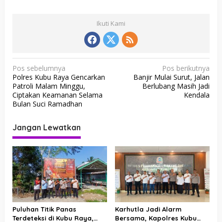
Ikuti Kami
N
Pos sebelumnya
Pos berikutnya
Polres Kubu Raya Gencarkan
Banjir Mulai Surut, Jalan
a
Patroli Malam Minggu,
Berlubang Masih Jadi
v
Ciptakan Keamanan Selama
Kendala
Bulan Suci Ramadhan
i
g
Jangan Lewatkan
a
s
i
p
o
s
Puluhan Titik Panas
Karhutla Jadi Alarm
Terdeteksi di Kubu Raya,
Bersama, Kapolres Kubu