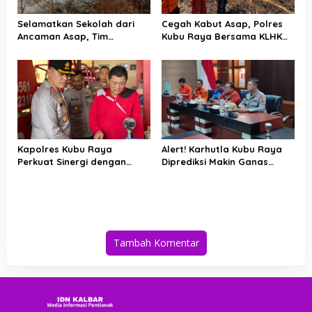
Selamatkan Sekolah dari
Cegah Kabut Asap, Polres
Ancaman Asap, Tim
Kubu Raya Bersama KLHK
Gabungan Putus Jejak Api
dan Manggala Agni Sisir
Karhutla di Limbung Kubu
Titik Rawan Karhutla
Raya
Kapolres Kubu Raya
Alert! Karhutla Kubu Raya
Perkuat Sinergi dengan
Diprediksi Makin Ganas
Relawan Damkar Hadapi
hingga September, Ini
Ancaman Karhutla
Langkah Cepat Wabup dan
Kapolres
Tambah Komentar