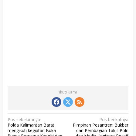
Ikuti Kami
N
Pos sebelumnya
Pos berikutnya
Polda Kalimantan Barat
Pimpinan Pesantren: Bukber
a
mengikuti kegiatan Buka
dan Pembagian Takjil Polri
Puasa Bersama Kapolri dan
dan Media Kegiatan Positif