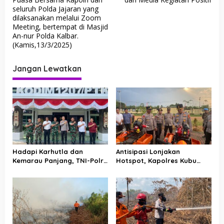
v
seluruh Polda Jajaran yang
i
dilaksanakan melalui Zoom
g
Meeting, bertempat di Masjid
An-nur Polda Kalbar.
a
(Kamis,13/3/2025)
s
i
Jangan Lewatkan
p
o
s
Hadapi Karhutla dan
Antisipasi Lonjakan
Kemarau Panjang, TNI-Polri
Hotspot, Kapolres Kubu
Perkuat Barisan di Kubu
Raya Uji Kelayakan Armada
Raya
Pemadam Karhutla