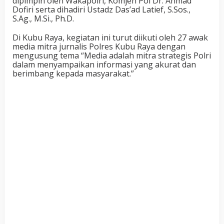
dipimpin oleh Wakapolri, Komjen Pol Dr. Ahmad
Dofiri serta dihadiri Ustadz Das’ad Latief, S.Sos.,
S.Ag., M.Si., Ph.D.
Di Kubu Raya, kegiatan ini turut diikuti oleh 27 awak
media mitra jurnalis Polres Kubu Raya dengan
mengusung tema “Media adalah mitra strategis Polri
dalam menyampaikan informasi yang akurat dan
berimbang kepada masyarakat.”