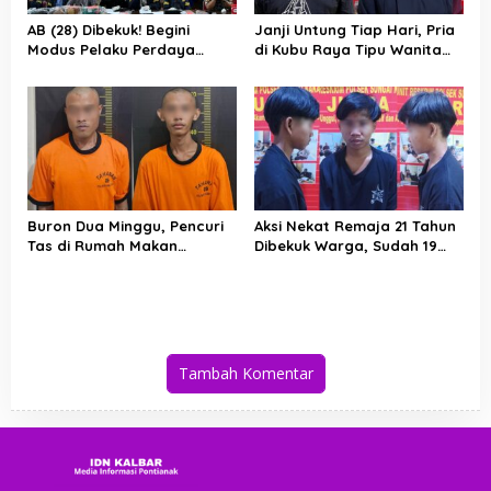
AB (28) Dibekuk! Begini
Janji Untung Tiap Hari, Pria
Modus Pelaku Perdaya
di Kubu Raya Tipu Wanita
Paman dan Cabuli
Puluhan Juta Lewat
Keponakan di Kubu Raya
Investasi Emas Bodong
Buron Dua Minggu, Pencuri
Aksi Nekat Remaja 21 Tahun
Tas di Rumah Makan
Dibekuk Warga, Sudah 19
Bismillah Tertangkap Saat
Kali Bobol Rumah Kosong di
Masak Indomie
Kubu Raya
Tambah Komentar