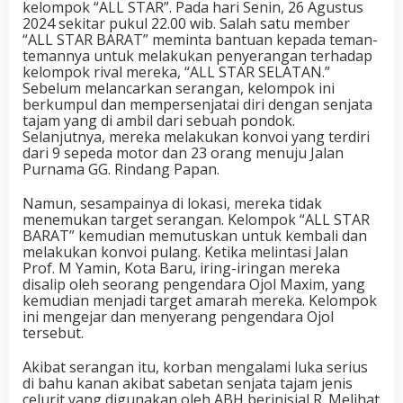
kelompok “ALL STAR”. Pada hari Senin, 26 Agustus
2024 sekitar pukul 22.00 wib. Salah satu member
“ALL STAR BARAT” meminta bantuan kepada teman-
temannya untuk melakukan penyerangan terhadap
kelompok rival mereka, “ALL STAR SELATAN.”
Sebelum melancarkan serangan, kelompok ini
berkumpul dan mempersenjatai diri dengan senjata
tajam yang di ambil dari sebuah pondok.
Selanjutnya, mereka melakukan konvoi yang terdiri
dari 9 sepeda motor dan 23 orang menuju Jalan
Purnama GG. Rindang Papan.
Namun, sesampainya di lokasi, mereka tidak
menemukan target serangan. Kelompok “ALL STAR
BARAT” kemudian memutuskan untuk kembali dan
melakukan konvoi pulang. Ketika melintasi Jalan
Prof. M Yamin, Kota Baru, iring-iringan mereka
disalip oleh seorang pengendara Ojol Maxim, yang
kemudian menjadi target amarah mereka. Kelompok
ini mengejar dan menyerang pengendara Ojol
tersebut.
Akibat serangan itu, korban mengalami luka serius
di bahu kanan akibat sabetan senjata tajam jenis
celurit yang digunakan oleh ABH berinisial R. Melihat