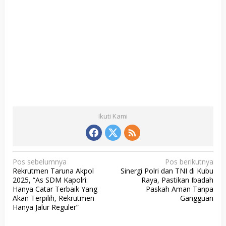
Ikuti Kami
N
Pos sebelumnya
Pos berikutnya
Rekrutmen Taruna Akpol
Sinergi Polri dan TNI di Kubu
a
2025, “As SDM Kapolri:
Raya, Pastikan Ibadah
v
Hanya Catar Terbaik Yang
Paskah Aman Tanpa
Akan Terpilih, Rekrutmen
Gangguan
i
Hanya Jalur Reguler”
g