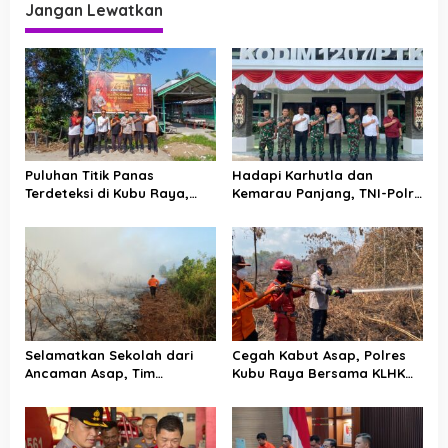
a
Jangan Lewatkan
s
i
p
o
s
Puluhan Titik Panas
Hadapi Karhutla dan
Terdeteksi di Kubu Raya,
Kemarau Panjang, TNI-Polri
Polsek Kubu Perkuat
Perkuat Barisan di Kubu
Pencegahan Karhutla
Raya
Selamatkan Sekolah dari
Cegah Kabut Asap, Polres
Ancaman Asap, Tim
Kubu Raya Bersama KLHK
Gabungan Putus Jejak Api
dan Manggala Agni Sisir
Karhutla di Limbung Kubu
Titik Rawan Karhutla
Raya