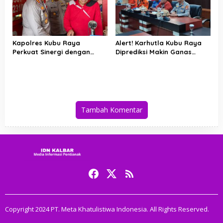
Kapolres Kubu Raya
Alert! Karhutla Kubu Raya
Perkuat Sinergi dengan
Diprediksi Makin Ganas
Relawan Damkar Hadapi
hingga September, Ini
Ancaman Karhutla
Langkah Cepat Wabup dan
Kapolres
Tambah Komentar
Copyright 2024 PT. Meta Khatulistiwa Indonesia. All Rights Reserved.