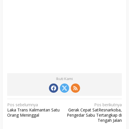
Ikuti Kami
N
Pos sebelumnya
Pos berikutnya
Laka Trans Kalimantan Satu
Gerak Cepat SatResnarkoba,
a
Orang Meninggal
Pengedar Sabu Tertangkap di
v
Tengah Jalan
i