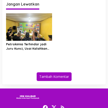
Jangan Lewatkan
g
a
s
i
p
o
Petrokimia Terhindar jadi
s
Juru Kunci, Usai Kalahkan
Livin Mandiri
Tambah Komentar