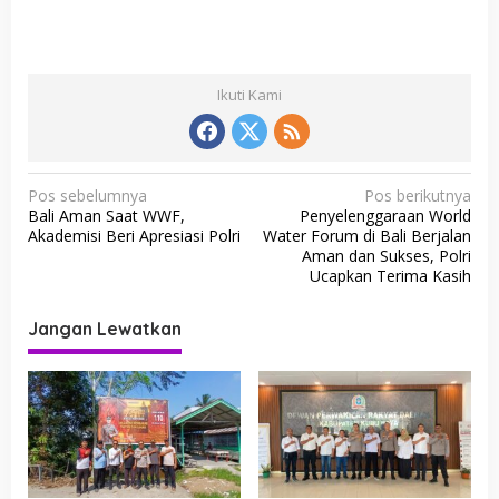
Ikuti Kami
N
Pos sebelumnya
Pos berikutnya
Bali Aman Saat WWF,
Penyelenggaraan World
a
Akademisi Beri Apresiasi Polri
Water Forum di Bali Berjalan
v
Aman dan Sukses, Polri
Ucapkan Terima Kasih
i
g
Jangan Lewatkan
a
s
i
p
o