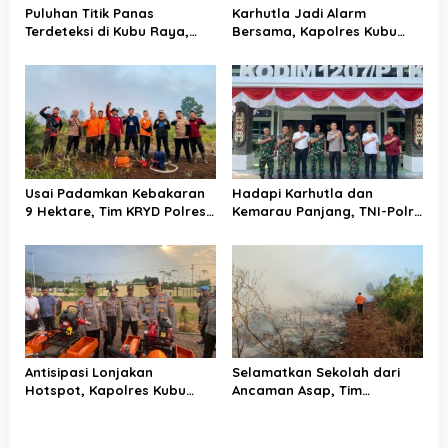
s
Puluhan Titik Panas
Karhutla Jadi Alarm
Terdeteksi di Kubu Raya,
Bersama, Kapolres Kubu
Polsek Kubu Perkuat
Raya dan DPRD Satukan
Pencegahan Karhutla
Langkah Jaga Keamanan
serta Pembangunan
Usai Padamkan Kebakaran
Hadapi Karhutla dan
9 Hektare, Tim KRYD Polres
Kemarau Panjang, TNI-Polri
Kubu Raya Kini Memburu
Perkuat Barisan di Kubu
Bara di Bawah Gambut
Raya
Antisipasi Lonjakan
Selamatkan Sekolah dari
Hotspot, Kapolres Kubu
Ancaman Asap, Tim
Raya Uji Kelayakan Armada
Gabungan Putus Jejak Api
Pemadam Karhutla
Karhutla di Limbung Kubu
Raya