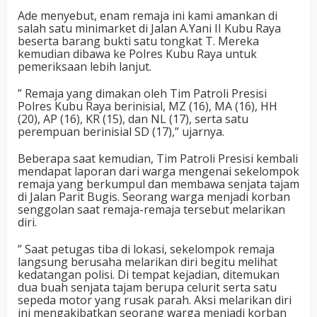
Ade menyebut, enam remaja ini kami amankan di
salah satu minimarket di Jalan A.Yani II Kubu Raya
beserta barang bukti satu tongkat T. Mereka
kemudian dibawa ke Polres Kubu Raya untuk
pemeriksaan lebih lanjut.
” Remaja yang dimakan oleh Tim Patroli Presisi
Polres Kubu Raya berinisial, MZ (16), MA (16), HH
(20), AP (16), KR (15), dan NL (17), serta satu
perempuan berinisial SD (17),” ujarnya.
Beberapa saat kemudian, Tim Patroli Presisi kembali
mendapat laporan dari warga mengenai sekelompok
remaja yang berkumpul dan membawa senjata tajam
di Jalan Parit Bugis. Seorang warga menjadi korban
senggolan saat remaja-remaja tersebut melarikan
diri.
” Saat petugas tiba di lokasi, sekelompok remaja
langsung berusaha melarikan diri begitu melihat
kedatangan polisi. Di tempat kejadian, ditemukan
dua buah senjata tajam berupa celurit serta satu
sepeda motor yang rusak parah. Aksi melarikan diri
ini mengakibatkan seorang warga menjadi korban