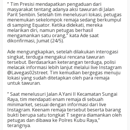
” Tim Presisi mendapatkan pengaduan dari
masyarakat tentang adanya aksi tawuran di Jalan
Parit Sembin. Setelah tim menelusuri lokasi, petugas
menemukan sekelompok remaja sedang berkumpul
di samping Equator. Ketika didekati, mereka
melarikan diri, namun petugas berhasil
mengamankan satu orang,” kata Ade saat
dikonfirmasi, Jumat (24/5).
Ade mengungkapkan, setelah dilakukan interogasi
singkat, terduga mengakui rencana tawuran
tersebut. Berdasarkan keterangan terduga, polisi
melacak informasi lebih lanjut melalui live Instagram
@Lavegas02street. Tim kemudian bergegas menuju
lokasi yang sudah ditetapkan oleh para remaja
untuk tawuran.
” Saat menelusuri Jalan A.Yani II Kecamatan Sungai
Raya, tim mendapati enam remaja di sebuah
minimarket, sesuai dengan informasi dari live
Instagram. Keenam remaja tersebut beserta barang
bukti berupa satu tongkat T segera diamankan oleh
petugas dan dibawa ke Polres Kubu Raya,”
terangnya.