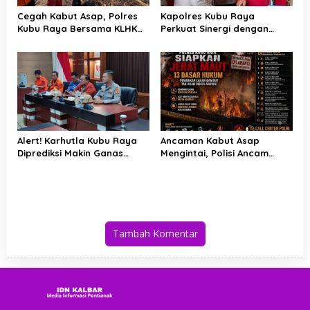
Cegah Kabut Asap, Polres
Kapolres Kubu Raya
Kubu Raya Bersama KLHK
Perkuat Sinergi dengan
dan Manggala Agni Sisir
Relawan Damkar Hadapi
Titik Rawan Karhutla
Ancaman Karhutla
Alert! Karhutla Kubu Raya
Ancaman Kabut Asap
Diprediksi Makin Ganas
Mengintai, Polisi Ancam
hingga September, Ini
Pidanakan Pembakar Lahan
Langkah Cepat Wabup dan
di Kubu Raya
Kapolres
Tambah Komentar