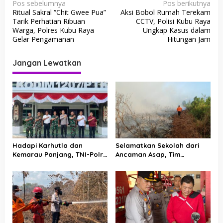
N
Pos sebelumnya
Pos berikutnya
Ritual Sakral “Chit Gwee Pua”
Aksi Bobol Rumah Terekam
a
Tarik Perhatian Ribuan
CCTV, Polisi Kubu Raya
v
Warga, Polres Kubu Raya
Ungkap Kasus dalam
Gelar Pengamanan
Hitungan Jam
i
g
Jangan Lewatkan
a
s
i
p
o
s
Hadapi Karhutla dan
Selamatkan Sekolah dari
Kemarau Panjang, TNI-Polri
Ancaman Asap, Tim
Perkuat Barisan di Kubu
Gabungan Putus Jejak Api
Raya
Karhutla di Limbung Kubu
Raya