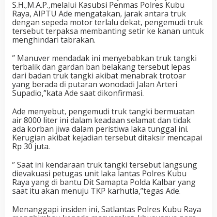
S.H.,M.A.P.,melalui Kasubsi Penmas Polres Kubu
Raya, AIPTU Ade mengatakan, jarak antara truk
dengan sepeda motor terlalu dekat, pengemudi truk
tersebut terpaksa membanting setir ke kanan untuk
menghindari tabrakan.
” Manuver mendadak ini menyebabkan truk tangki
terbalik dan gardan ban belakang tersebut lepas
dari badan truk tangki akibat menabrak trotoar
yang berada di putaran wonodadi Jalan Arteri
Supadio,”kata Ade saat dikonfirmasi.
Ade menyebut, pengemudi truk tangki bermuatan
air 8000 liter ini dalam keadaan selamat dan tidak
ada korban jiwa dalam peristiwa laka tunggal ini.
Kerugian akibat kejadian tersebut ditaksir mencapai
Rp 30 juta.
” Saat ini kendaraan truk tangki tersebut langsung
dievakuasi petugas unit laka lantas Polres Kubu
Raya yang di bantu Dit Samapta Polda Kalbar yang
saat itu akan menuju TKP karhutla,”tegas Ade.
Menanggapi insiden ini, Satlantas Polres Kubu Raya