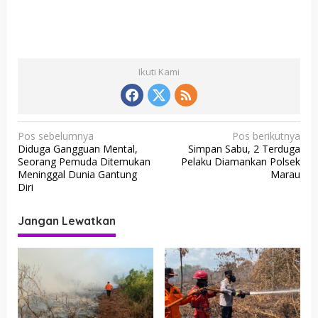
Ikuti Kami
N
Pos sebelumnya
Pos berikutnya
Diduga Gangguan Mental,
Simpan Sabu, 2 Terduga
a
Seorang Pemuda Ditemukan
Pelaku Diamankan Polsek
v
Meninggal Dunia Gantung
Marau
Diri
i
g
Jangan Lewatkan
a
s
i
p
o