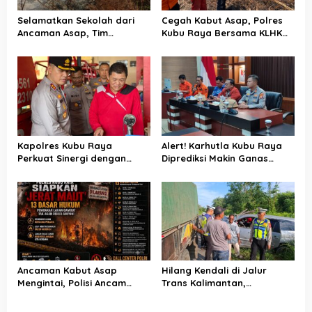
s
Selamatkan Sekolah dari
Cegah Kabut Asap, Polres
Ancaman Asap, Tim
Kubu Raya Bersama KLHK
Gabungan Putus Jejak Api
dan Manggala Agni Sisir
Karhutla di Limbung Kubu
Titik Rawan Karhutla
Raya
Kapolres Kubu Raya
Alert! Karhutla Kubu Raya
Perkuat Sinergi dengan
Diprediksi Makin Ganas
Relawan Damkar Hadapi
hingga September, Ini
Ancaman Karhutla
Langkah Cepat Wabup dan
Kapolres
Ancaman Kabut Asap
Hilang Kendali di Jalur
Mengintai, Polisi Ancam
Trans Kalimantan,
Pidanakan Pembakar Lahan
Pengemudi Minibus
di Kubu Raya
Meninggal Dunia