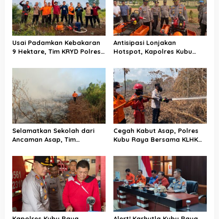
o
s
Usai Padamkan Kebakaran
Antisipasi Lonjakan
9 Hektare, Tim KRYD Polres
Hotspot, Kapolres Kubu
Kubu Raya Kini Memburu
Raya Uji Kelayakan Armada
Bara di Bawah Gambut
Pemadam Karhutla
Selamatkan Sekolah dari
Cegah Kabut Asap, Polres
Ancaman Asap, Tim
Kubu Raya Bersama KLHK
Gabungan Putus Jejak Api
dan Manggala Agni Sisir
Karhutla di Limbung Kubu
Titik Rawan Karhutla
Raya
Kapolres Kubu Raya
Alert! Karhutla Kubu Raya