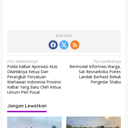
Ikuti Kami
N
Pos sebelumnya
Pos berikutnya
Polda Kalbar Apresiasi Atas
Bermodal Informasi Warga,
a
Dilantiknya Ketua Dan
Sat Resnarkoba Polres
v
Perangkat Persatuan
Landak Berhasil Bekuk
Wartawan Indonesia Provinsi
Pengedar Shabu
i
Kalbar Yang Baru Oleh Ketua
g
Umum PWI Pusat
a
Jangan Lewatkan
s
i
p