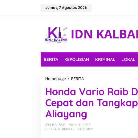
L
e
Jumat, 7 Agustus 2026
w
a
t
i
k
e
k
o
n
BERITA
KEPOLISIAN
KRIMINAL
LOKAL
t
e
n
Homepage
/
BERITA
H
o
Honda Vario Raib Di
n
d
Cepat dan Tangkap
a
V
Aliayang
a
r
i
IDN KALBAR
Maret 11, 2025
o
BERITA
,
KRIMINAL
918 Dilihat
R