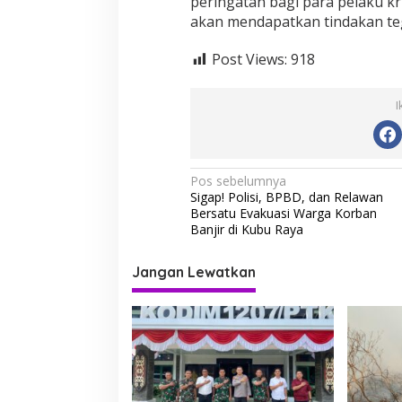
peringatan bagi para pelaku kr
akan mendapatkan tindakan tega
Post Views:
918
I
N
Pos sebelumnya
Sigap! Polisi, BPBD, dan Relawan
a
Bersatu Evakuasi Warga Korban
v
Banjir di Kubu Raya
i
Jangan Lewatkan
g
a
s
i
p