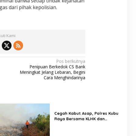
iminal bahwa setiap tindak kejahatan
s dari pihak kepolisian.
kuti Kami
Pos berikutnya
Penipuan Berkedok CS Bank
Meningkat Jelang Lebaran, Begini
Cara Menghindarinya
Cegah Kabut Asap, Polres Kubu
Raya Bersama KLHK dan
Manggala Agni Sisir Titik Rawan
Karhutla