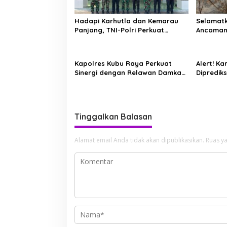
o
s
Hadapi Karhutla dan Kemarau
Selamatk
Panjang, TNI-Polri Perkuat
Ancaman
Barisan di Kubu Raya
Putus Jej
Limbung
Kapolres Kubu Raya Perkuat
Alert! K
Sinergi dengan Relawan Damkar
Dipredik
Hadapi Ancaman Karhutla
Septembe
Wabup d
Tinggalkan Balasan
Alamat email Anda tidak akan dipublikasikan.
Ruas ya