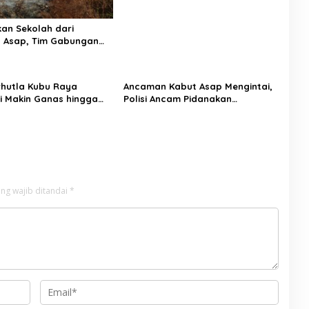
an Sekolah dari
 Asap, Tim Gabungan
ak Api Karhutla di
 Kubu Raya
arhutla Kubu Raya
Ancaman Kabut Asap Mengintai,
si Makin Ganas hingga
Polisi Ancam Pidanakan
r, Ini Langkah Cepat
Pembakar Lahan di Kubu Raya
an Kapolres
ng wajib ditandai
*