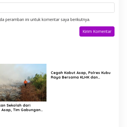
da peramban ini untuk komentar saya berikutnya.
Cegah Kabut Asap, Polres Kubu
Raya Bersama KLHK dan
Manggala Agni Sisir Titik Rawan
Karhutla
an Sekolah dari
 Asap, Tim Gabungan
ak Api Karhutla di
 Kubu Raya