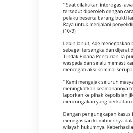
d
“ Saat dilakukan interogasi a
a
tersebut diperoleh dengan cara
r
pelaku beserta barang bukti l
a
Raya untuk menjalani penyelidik
n
A
(10/3).
l
i
Lebih lanjut, Ade menegaskan b
a
sebagai tersangka dan dijerat
y
Tindak Pidana Pencurian. Ia p
a
n
waspada dan selalu memastik
g
mencegah aksi kriminal serupa
“ Kami mengajak seluruh masy
meningkatkan keamanannya te
laporkan ke pihak kepolisian j
mencurigakan yang berkaitan d
Dengan pengungkapan kasus in
menegaskan komitmennya dala
wilayah hukumnya. Keberhasila