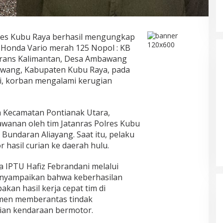
Predator di Dalam Rumah: Kisah
res Kubu Raya berhasil mengungkap
Pilu Remaja 15 Tahun di Kubu Raya
 Honda Vario merah 125 Nopol : KB
yang Menjadi Korban Ayah
Di KRIMINAL
|
April 14, 2026
Kandung
n Trans Kalimantan, Desa Ambawang
wang, Kabupaten Kubu Raya, pada
ini, korban mengalami kerugian
ga Kecamatan Pontianak Utara,
awanan oleh tim Jatanras Polres Kubu
 Bundaran Aliayang. Saat itu, pelaku
hasil curian ke daerah hulu.
a IPTU Hafiz Febrandani melalui
nyampaikan bahwa keberhasilan
an hasil kerja cepat tim di
tmen memberantas tindak
rian kendaraan bermotor.