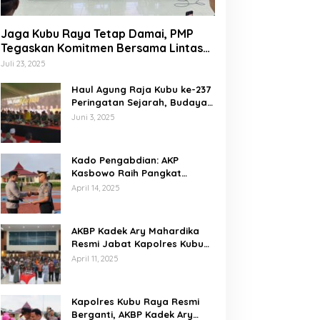
Jaga Kubu Raya Tetap Damai, PMP
Tegaskan Komitmen Bersama Lintas
Etnis dan Budaya
Juli 23, 2025
Haul Agung Raja Kubu ke-237
Peringatan Sejarah, Budaya,
dan Energi Nasionalisme di
Juni 3, 2025
Bumi Kubu Raya
Kado Pengabdian: AKP
Kasbowo Raih Pangkat
Kompol Dua Bulan Jelang
April 14, 2025
Pensiun
AKBP Kadek Ary Mahardika
Resmi Jabat Kapolres Kubu
Raya, Siap Perkuat
April 11, 2025
Kamtibmas Bersama
Masyarakat
Kapolres Kubu Raya Resmi
Berganti, AKBP Kadek Ary