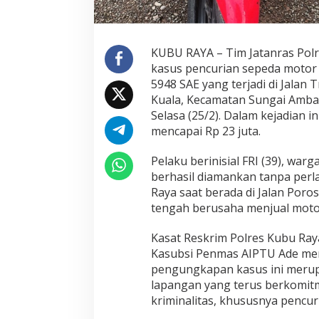
e
p
a
t
KUBU RAYA – Tim Jatanras Pol
d
kasus pencurian sepeda motor
a
n
5948 SAE yang terjadi di Jala
T
Kuala, Kecamatan Sungai Amba
a
Selasa (25/2). Dalam kejadian 
n
mencapai Rp 23 juta.
g
k
a
Pelaku berinisial FRI (39), war
p
berhasil diamankan tanpa perl
P
Raya saat berada di Jalan Poros
e
tengah berusaha menjual motor 
l
a
k
Kasat Reskrim Polres Kubu Ray
u
Kasubsi Penmas AIPTU Ade me
d
pengungkapan kasus ini merupak
i
lapangan yang terus berkomi
B
kriminalitas, khususnya pencu
u
n