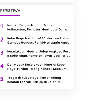
PERISTIWA
1
Insiden Tragis di Jalan Trans
Kalimantan, Pemotor Meninggal Dunia
Usai Kecelakaan Beruntun
2
Kubu Raya Membara! 20 Hektare Lahan
Gambut Hangus, Polisi-Manggala Agni
Berjibaku Jinakkan Api
3
Kecelakaan Maut di Jalan Angkasa Pura
II Kubu Raya: Pemotor Tewas Usai Terjun
ke Parit
4
Detik-detik Kecelakaan Maut di Kubu
Raya: Minibus Hilang Kendali Sebelum
Tabrak Truk
5
Tragis di Kubu Raya, Motor Hilang
Kendali Tabrak Pick Up di Jalan KH
Abdurrahman Wahid, Bocah 7 Tahun
Meninggal Dunia