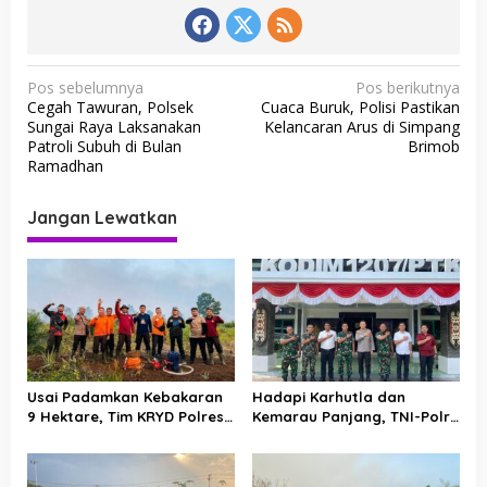
N
Pos sebelumnya
Pos berikutnya
Cegah Tawuran, Polsek
Cuaca Buruk, Polisi Pastikan
a
Sungai Raya Laksanakan
Kelancaran Arus di Simpang
v
Patroli Subuh di Bulan
Brimob
Ramadhan
i
g
Jangan Lewatkan
a
s
i
p
o
s
Usai Padamkan Kebakaran
Hadapi Karhutla dan
9 Hektare, Tim KRYD Polres
Kemarau Panjang, TNI-Polri
Kubu Raya Kini Memburu
Perkuat Barisan di Kubu
Bara di Bawah Gambut
Raya