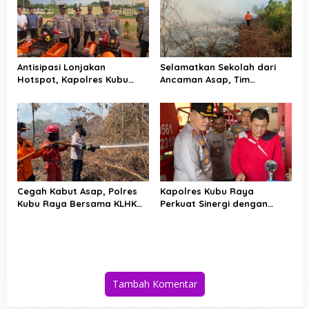
Antisipasi Lonjakan
Selamatkan Sekolah dari
Hotspot, Kapolres Kubu
Ancaman Asap, Tim
Raya Uji Kelayakan Armada
Gabungan Putus Jejak Api
Pemadam Karhutla
Karhutla di Limbung Kubu
Raya
Cegah Kabut Asap, Polres
Kapolres Kubu Raya
Kubu Raya Bersama KLHK
Perkuat Sinergi dengan
dan Manggala Agni Sisir
Relawan Damkar Hadapi
Titik Rawan Karhutla
Ancaman Karhutla
Tambah Komentar