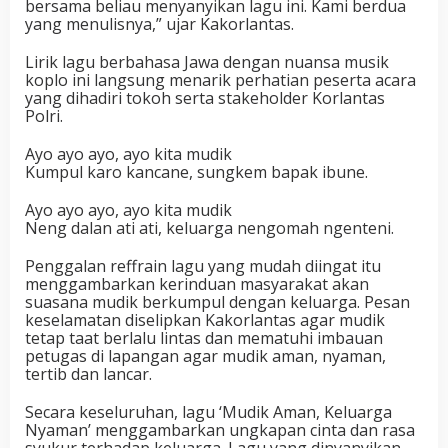
bersama beliau menyanyikan lagu ini. Kami berdua
yang menulisnya,” ujar Kakorlantas.
Lirik lagu berbahasa Jawa dengan nuansa musik
koplo ini langsung menarik perhatian peserta acara
yang dihadiri tokoh serta stakeholder Korlantas
Polri.
Ayo ayo ayo, ayo kita mudik
Kumpul karo kancane, sungkem bapak ibune.
Ayo ayo ayo, ayo kita mudik
Neng dalan ati ati, keluarga nengomah ngenteni.
Penggalan reffrain lagu yang mudah diingat itu
menggambarkan kerinduan masyarakat akan
suasana mudik berkumpul dengan keluarga. Pesan
keselamatan diselipkan Kakorlantas agar mudik
tetap taat berlalu lintas dan mematuhi imbauan
petugas di lapangan agar mudik aman, nyaman,
tertib dan lancar.
Secara keseluruhan, lagu ‘Mudik Aman, Keluarga
Nyaman’ menggambarkan ungkapan cinta dan rasa
syukur terhadap keluarga. Lagu yang dinyanyikan