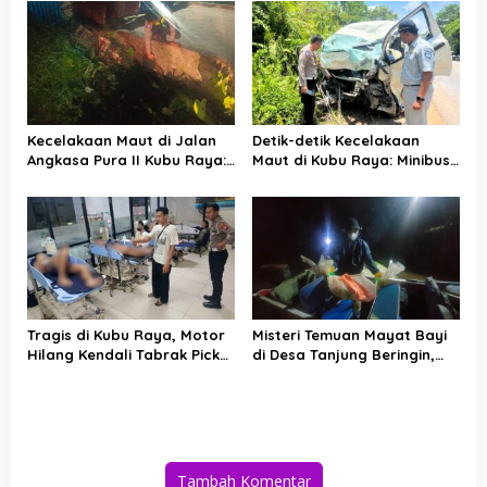
Kecelakaan Beruntun
Agni Berjibaku Jinakkan Api
Kecelakaan Maut di Jalan
Detik-detik Kecelakaan
Angkasa Pura II Kubu Raya:
Maut di Kubu Raya: Minibus
Pemotor Tewas Usai Terjun
Hilang Kendali Sebelum
ke Parit
Tabrak Truk
Tragis di Kubu Raya, Motor
Misteri Temuan Mayat Bayi
Hilang Kendali Tabrak Pick
di Desa Tanjung Beringin,
Up di Jalan KH
Polres Kubu Raya Buru
Abdurrahman Wahid, Bocah
Orang Tua Pelaku
7 Tahun Meninggal Dunia
Tambah Komentar