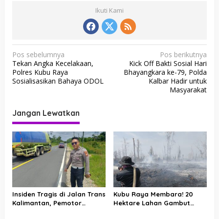
Ikuti Kami
N
Pos sebelumnya
Pos berikutnya
Tekan Angka Kecelakaan,
Kick Off Bakti Sosial Hari
a
Polres Kubu Raya
Bhayangkara ke-79, Polda
v
Sosialisasikan Bahaya ODOL
Kalbar Hadir untuk
Masyarakat
i
g
Jangan Lewatkan
a
s
i
p
o
s
Insiden Tragis di Jalan Trans
Kubu Raya Membara! 20
Kalimantan, Pemotor
Hektare Lahan Gambut
Meninggal Dunia Usai
Hangus, Polisi-Manggala