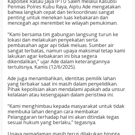
Kapolsek Rasau Jaya IPTU Saleh melalui Kasubsi
Penmas Polres Kubu Raya, Aiptu Ade mengatakan
bahwa langkah cepat dan terkoordinasi sangat
penting untuk menekan luas kebakaran dan
mencegah api merembet ke wilayah pemukiman.
“Kami bersama tim gabungan langsung turun ke
lokasi dan melakukan penyekatan serta
pembasahan agar api tidak meluas. Sumber air
sangat terbatas, namun upaya maksimal tetap kami
lakukan agar kebakaran ini bisa segera
dikendalikan,” ujar Ade dalam keterangannya
tertulisnya, Kamis (12/6/2025).
Ade juga menambahkan, identitas pemilik lahan
yang terbakar saat ini masih dalam penyelidikan.
Pihak kepolisian akan mendalami apakah ada unsur
kelalaian atau kesengajaan dalam peristiwa ini.
“Kami menghimbau kepada masyarakat untuk tidak
membuka lahan dengan cara membakar.
Pelanggaran terhadap hal ini akan ditindak tegas
sesuai hukum yang berlaku,” tegasnya.
Upaya pemadaman masih terus dilakukan hingga