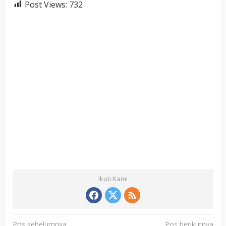
Post Views:
732
Ikuti Kami
N
Pos sebelumnya
Pos berikutnya