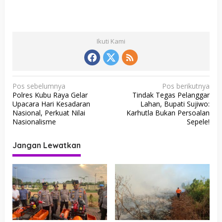
Ikuti Kami
N
Pos sebelumnya
Pos berikutnya
Polres Kubu Raya Gelar
Tindak Tegas Pelanggar
a
Upacara Hari Kesadaran
Lahan, Bupati Sujiwo:
v
Nasional, Perkuat Nilai
Karhutla Bukan Persoalan
Nasionalisme
Sepele!
i
g
Jangan Lewatkan
a
s
i
p
o