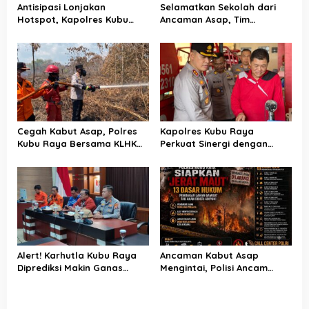
s
Antisipasi Lonjakan
Selamatkan Sekolah dari
Hotspot, Kapolres Kubu
Ancaman Asap, Tim
Raya Uji Kelayakan Armada
Gabungan Putus Jejak Api
Pemadam Karhutla
Karhutla di Limbung Kubu
Raya
Cegah Kabut Asap, Polres
Kapolres Kubu Raya
Kubu Raya Bersama KLHK
Perkuat Sinergi dengan
dan Manggala Agni Sisir
Relawan Damkar Hadapi
Titik Rawan Karhutla
Ancaman Karhutla
Alert! Karhutla Kubu Raya
Ancaman Kabut Asap
Diprediksi Makin Ganas
Mengintai, Polisi Ancam
hingga September, Ini
Pidanakan Pembakar Lahan
Langkah Cepat Wabup dan
di Kubu Raya
Kapolres