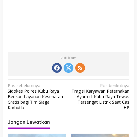
Ikuti Kami
N
Pos sebelumnya
Pos berikutnya
Sidokes Polres Kubu Raya
Tragis! Karyawan Peternakan
a
Berikan Layanan Kesehatan
Ayam di Kubu Raya Tewas
v
Gratis bagi Tim Siaga
Tersengat Listrik Saat Cas
Karhutla
HP
i
g
Jangan Lewatkan
a
s