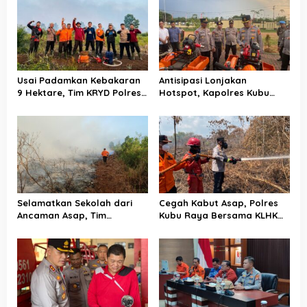
i
p
o
s
Usai Padamkan Kebakaran
Antisipasi Lonjakan
9 Hektare, Tim KRYD Polres
Hotspot, Kapolres Kubu
Kubu Raya Kini Memburu
Raya Uji Kelayakan Armada
Bara di Bawah Gambut
Pemadam Karhutla
Selamatkan Sekolah dari
Cegah Kabut Asap, Polres
Ancaman Asap, Tim
Kubu Raya Bersama KLHK
Gabungan Putus Jejak Api
dan Manggala Agni Sisir
Karhutla di Limbung Kubu
Titik Rawan Karhutla
Raya