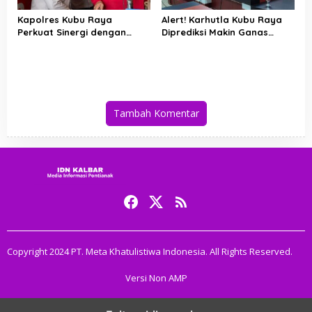
Kapolres Kubu Raya
Alert! Karhutla Kubu Raya
Perkuat Sinergi dengan
Diprediksi Makin Ganas
Relawan Damkar Hadapi
hingga September, Ini
Ancaman Karhutla
Langkah Cepat Wabup dan
Kapolres
Tambah Komentar
Copyright 2024 PT. Meta Khatulistiwa Indonesia. All Rights Reserved.
Versi Non AMP