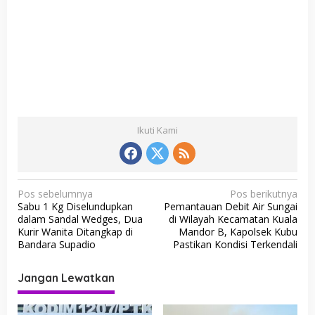
Ikuti Kami
N
Pos sebelumnya
Pos berikutnya
Sabu 1 Kg Diselundupkan
Pemantauan Debit Air Sungai
a
dalam Sandal Wedges, Dua
di Wilayah Kecamatan Kuala
v
Kurir Wanita Ditangkap di
Mandor B, Kapolsek Kubu
Bandara Supadio
Pastikan Kondisi Terkendali
i
g
Jangan Lewatkan
a
s