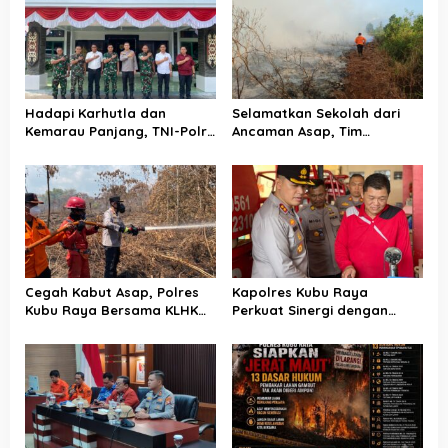
i
p
o
s
Hadapi Karhutla dan
Selamatkan Sekolah dari
Kemarau Panjang, TNI-Polri
Ancaman Asap, Tim
Perkuat Barisan di Kubu
Gabungan Putus Jejak Api
Raya
Karhutla di Limbung Kubu
Raya
Cegah Kabut Asap, Polres
Kapolres Kubu Raya
Kubu Raya Bersama KLHK
Perkuat Sinergi dengan
dan Manggala Agni Sisir
Relawan Damkar Hadapi
Titik Rawan Karhutla
Ancaman Karhutla