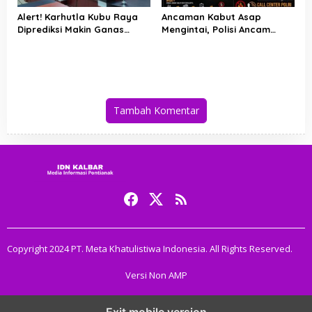
Alert! Karhutla Kubu Raya
Ancaman Kabut Asap
Diprediksi Makin Ganas
Mengintai, Polisi Ancam
hingga September, Ini
Pidanakan Pembakar Lahan
Langkah Cepat Wabup dan
di Kubu Raya
Kapolres
Tambah Komentar
Copyright 2024 PT. Meta Khatulistiwa Indonesia. All Rights Reserved.
Versi Non AMP