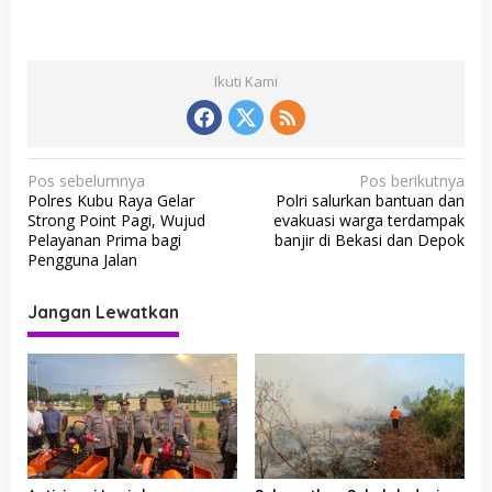
Ikuti Kami
N
Pos sebelumnya
Pos berikutnya
Polres Kubu Raya Gelar
Polri salurkan bantuan dan
a
Strong Point Pagi, Wujud
evakuasi warga terdampak
v
Pelayanan Prima bagi
banjir di Bekasi dan Depok
Pengguna Jalan
i
g
Jangan Lewatkan
a
s
i
p
o
s