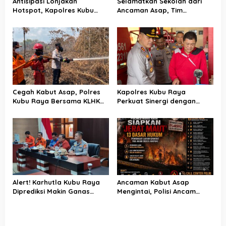
Antisipasi Lonjakan
Selamatkan Sekolah dari
Hotspot, Kapolres Kubu
Ancaman Asap, Tim
Raya Uji Kelayakan Armada
Gabungan Putus Jejak Api
Pemadam Karhutla
Karhutla di Limbung Kubu
Raya
Cegah Kabut Asap, Polres
Kapolres Kubu Raya
Kubu Raya Bersama KLHK
Perkuat Sinergi dengan
dan Manggala Agni Sisir
Relawan Damkar Hadapi
Titik Rawan Karhutla
Ancaman Karhutla
Alert! Karhutla Kubu Raya
Ancaman Kabut Asap
Diprediksi Makin Ganas
Mengintai, Polisi Ancam
hingga September, Ini
Pidanakan Pembakar Lahan
Langkah Cepat Wabup dan
di Kubu Raya
Kapolres