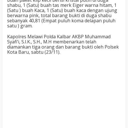
buah paket klip kecil berisi kristal putih di duga
shabu, 1 (Satu) buah tas merk Eiger warna hitam, 1
(Satu ) buah Kaca, 1 (Satu) buah kaca dengan ujung
berwarna pink, total barang bukti di duga shabu
sebanyak 40,81 (Empat puluh koma delapan puluh
satu ) gram.
Kapolres Melawi Polda Kalbar AKBP Muhammad
Syafi’i, S.I.K., S.H., M.H membenarkan telah
diamankan tiga orang dan barang bukti oleh Polsek
Kota Baru, sabtu (23/11).