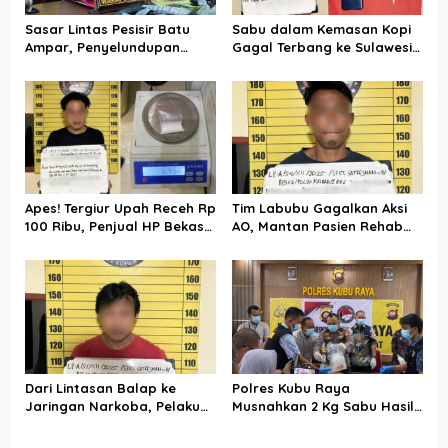
s
Sasar Lintas Pesisir Batu
Sabu dalam Kemasan Kopi
Ampar, Penyelundupan
Gagal Terbang ke Sulawesi,
Sabu Bermodus Ban Motor
Lansia di Pontianak Diciduk
Digagalkan Polres Kubu
Tim Labubu!
Raya
Apes! Tergiur Upah Receh Rp
Tim Labubu Gagalkan Aksi
100 Ribu, Penjual HP Bekas
AO, Mantan Pasien Rehab
di Kubu Raya Malah Masuk
yang Kembali dengan Sabu
Sel Bareng Tim Labubu
0,30 Gram
Dari Lintasan Balap ke
Polres Kubu Raya
Jaringan Narkoba, Pelaku
Musnahkan 2 Kg Sabu Hasil
Dibekuk Berkat Sinergi Bea
Tangkapan di Dua Lokasi,
Cukai dan Polres Kubu Raya
Salah Satunya di Bandara