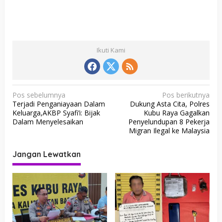
Ikuti Kami
N
Pos sebelumnya
Pos berikutnya
Terjadi Penganiayaan Dalam
Dukung Asta Cita, Polres
a
Keluarga,AKBP Syafi’i: Bijak
Kubu Raya Gagalkan
v
Dalam Menyelesaikan
Penyelundupan 8 Pekerja
Migran Ilegal ke Malaysia
i
g
Jangan Lewatkan
a
s
i
p
o