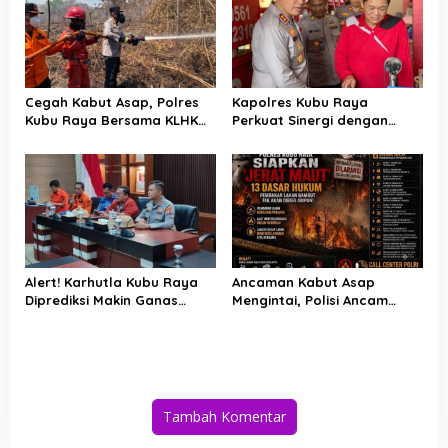
Cegah Kabut Asap, Polres
Kapolres Kubu Raya
Kubu Raya Bersama KLHK
Perkuat Sinergi dengan
dan Manggala Agni Sisir
Relawan Damkar Hadapi
Titik Rawan Karhutla
Ancaman Karhutla
Alert! Karhutla Kubu Raya
Ancaman Kabut Asap
Diprediksi Makin Ganas
Mengintai, Polisi Ancam
hingga September, Ini
Pidanakan Pembakar Lahan
Langkah Cepat Wabup dan
di Kubu Raya
Kapolres
Tambah Komentar