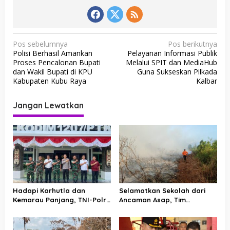
N
Pos sebelumnya
Pos berikutnya
Polisi Berhasil Amankan
Pelayanan Informasi Publik
a
Proses Pencalonan Bupati
Melalui SPIT dan MediaHub
v
dan Wakil Bupati di KPU
Guna Sukseskan Pilkada
Kabupaten Kubu Raya
Kalbar
i
g
Jangan Lewatkan
a
s
i
p
o
s
Hadapi Karhutla dan
Selamatkan Sekolah dari
Kemarau Panjang, TNI-Polri
Ancaman Asap, Tim
Perkuat Barisan di Kubu
Gabungan Putus Jejak Api
Raya
Karhutla di Limbung Kubu
Raya