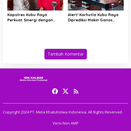
Kapolres Kubu Raya
Alert! Karhutla Kubu Raya
Perkuat Sinergi dengan
Diprediksi Makin Ganas
Relawan Damkar Hadapi
hingga September, Ini
Ancaman Karhutla
Langkah Cepat Wabup dan
Kapolres
Tambah Komentar
Copyright 2024 PT. Meta Khatulistiwa Indonesia. All Rights Reserved.
Versi Non AMP