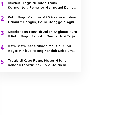
1
Insiden Tragis di Jalan Trans
Kalimantan, Pemotor Meninggal Dunia
Usai Kecelakaan Beruntun
2
Kubu Raya Membara! 20 Hektare Lahan
Gambut Hangus, Polisi-Manggala Agni
Berjibaku Jinakkan Api
3
Kecelakaan Maut di Jalan Angkasa Pura
II Kubu Raya: Pemotor Tewas Usai Terjun
ke Parit
4
Detik-detik Kecelakaan Maut di Kubu
Raya: Minibus Hilang Kendali Sebelum
Tabrak Truk
5
Tragis di Kubu Raya, Motor Hilang
Kendali Tabrak Pick Up di Jalan KH
Abdurrahman Wahid, Bocah 7 Tahun
Meninggal Dunia