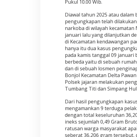
Pukul 10.00 Wib.
g
k
a
Diawal tahun 2025 atau dalam b
p
pengungkapan telah dilakukan
i
narkoba di wilayah kecamatan 
P
januari lalu yang dilanjutkan
e
di Kecamatan kendawangan pada
n
g
hanya itu dua kasus pengungka
e
pada kamis tanggal 09 januari 
d
berbeda yaitu di sebuah rumah
a
dan di sebuah losmen penginap
r
S
Bonjol Kecamatan Delta Pawan
a
Polsek jajaran melakukan pen
b
Tumbang Titi dan Simpang Hul
u
Dari hasil pengungkapan kasus 
mengamankan 9 terduga pelaku
dengan total keseluruhan 36,2
ineks sejumlah 0,49 Gram Brut
ratusan warga masyarakat apab
seberat 36,206 gram tersebut, 