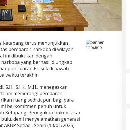
yang Menjadi Korban Ayah
Di KRIMINAL
|
April 14, 2026
Kandung
es Ketapang terus menunjukkan
s peredaran narkoba di wilayah
l ini dibuktikan dengan
narkoba yang berhasil diungkap
maupun jajaran Polsek di bawah
a waktu terakhir.
, S.H., S.I.K., M.H., menegaskan
 dalam memerangi peredaran
ikan ruang sedikit pun bagi para
Kami berkomitmen penuh untuk
yah Ketapang. Penegakan hukum akan
 bulu, demi menyelamatkan generasi
r AKBP Setiadi, Senin (13/01/2025)