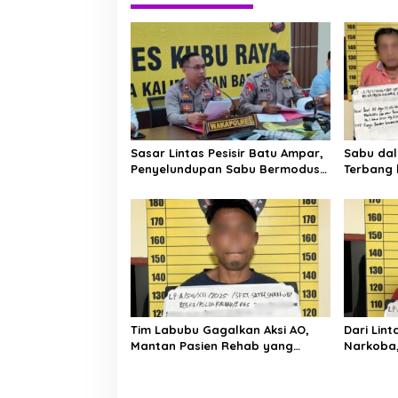
g
a
s
i
p
o
s
Sasar Lintas Pesisir Batu Ampar,
Sabu da
Penyelundupan Sabu Bermodus
Terbang k
Ban Motor Digagalkan Polres
Pontiana
Kubu Raya
Tim Labubu Gagalkan Aksi AO,
Dari Lin
Mantan Pasien Rehab yang
Narkoba,
Kembali dengan Sabu 0,30 Gram
Sinergi 
Kubu Ra