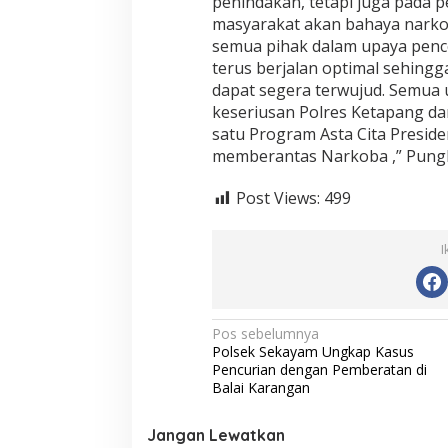
penindakan, tetapi juga pada
masyarakat akan bahaya narko
semua pihak dalam upaya pen
terus berjalan optimal sehing
dapat segera terwujud. Semua
keseriusan Polres Ketapang d
satu Program Asta Cita Presid
memberantas Narkoba ,” Pungk
Post Views:
499
I
N
Pos sebelumnya
Polsek Sekayam Ungkap Kasus
a
Pencurian dengan Pemberatan di
v
Balai Karangan
i
Jangan Lewatkan