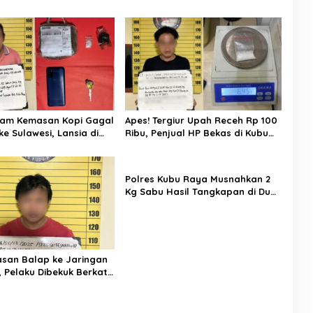
lam Kemasan Kopi Gagal
Apes! Tergiur Upah Receh Rp 100
e Sulawesi, Lansia di
Ribu, Penjual HP Bekas di Kubu
k Diciduk Tim Labubu!
Raya Malah Masuk Sel Bareng
Tim Labubu
Polres Kubu Raya Musnahkan 2
Kg Sabu Hasil Tangkapan di Dua
Lokasi, Salah Satunya di
Bandara Supadio
tasan Balap ke Jaringan
 Pelaku Dibekuk Berkat
Bea Cukai dan Polres
ya