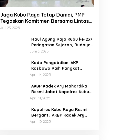
Jaga Kubu Raya Tetap Damai, PMP
Tegaskan Komitmen Bersama Lintas
Etnis dan Budaya
Juli 23, 2025
Haul Agung Raja Kubu ke-237
Peringatan Sejarah, Budaya,
dan Energi Nasionalisme di
Juni 3, 2025
Bumi Kubu Raya
Kado Pengabdian: AKP
Kasbowo Raih Pangkat
Kompol Dua Bulan Jelang
April 14, 2025
Pensiun
AKBP Kadek Ary Mahardika
Resmi Jabat Kapolres Kubu
Raya, Siap Perkuat
April 11, 2025
Kamtibmas Bersama
Masyarakat
Kapolres Kubu Raya Resmi
Berganti, AKBP Kadek Ary
Mahardika Disambut Tradisi
April 10, 2025
Pedang Pora
Waspada Kejahatan Siber,
Kapolres Ingatkan Masyarakat