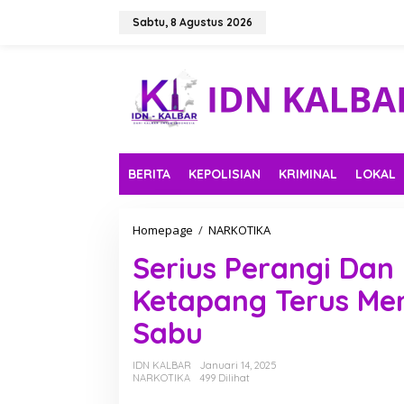
L
e
Sabtu, 8 Agustus 2026
w
a
t
i
k
e
k
o
n
BERITA
KEPOLISIAN
KRIMINAL
LOKAL
t
e
n
Homepage
/
NARKOTIKA
S
e
Serius Perangi Dan
r
i
Ketapang Terus Me
u
s
Sabu
P
e
r
IDN KALBAR
Januari 14, 2025
a
NARKOTIKA
499 Dilihat
n