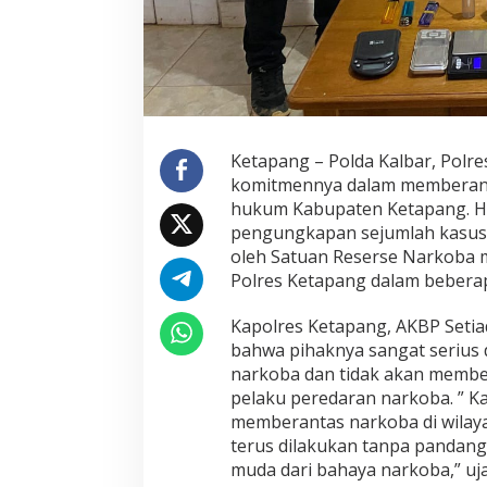
e
s
K
e
t
a
p
a
Ketapang – Polda Kalbar, Polr
n
komitmennya dalam memberanta
g
T
hukum Kabupaten Ketapang. Ha
e
pengungkapan sejumlah kasus 
r
oleh Satuan Reserse Narkoba 
u
Polres Ketapang dalam beberap
s
M
e
Kapolres Ketapang, AKBP Setiadi
n
bahwa pihaknya sangat serius
e
narkoba dan tidak akan member
r
pelaku peredaran narkoba. ” 
u
s
memberantas narkoba di wila
T
terus dilakukan tanpa pandang
a
muda dari bahaya narkoba,” uja
n