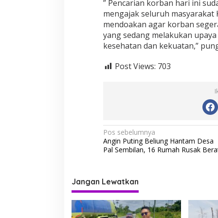
” Pencarian korban hari ini su
mengajak seluruh masyarakat
mendoakan agar korban seger
yang sedang melakukan upaya 
kesehatan dan kekuatan,” pung
Post Views:
703
I
N
Pos sebelumnya
Angin Puting Beliung Hantam Desa
a
Pal Sembilan, 16 Rumah Rusak Bera
v
i
Jangan Lewatkan
g
a
s