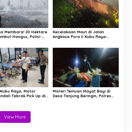
a Membara! 20 Hektare
Kecelakaan Maut di Jalan
mbut Hangus, Polisi-
Angkasa Pura II Kubu Raya:
 Agni Berjibaku
Pemotor Tewas Usai Terjun ke
 Api
Parit
i Kubu Raya, Motor
Misteri Temuan Mayat Bayi di
ndali Tabrak Pick Up di
Desa Tanjung Beringin, Polres
 Abdurrahman Wahid,
Kubu Raya Buru Orang Tua
Tahun Meninggal Dunia
Pelaku
View More