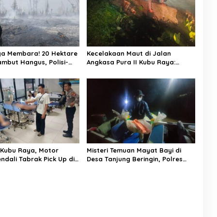
a Membara! 20 Hektare
Kecelakaan Maut di Jalan
mbut Hangus, Polisi-
Angkasa Pura II Kubu Raya:
 Agni Berjibaku
Pemotor Tewas Usai Terjun ke
 Api
Parit
i Kubu Raya, Motor
Misteri Temuan Mayat Bayi di
ndali Tabrak Pick Up di
Desa Tanjung Beringin, Polres
 Abdurrahman Wahid,
Kubu Raya Buru Orang Tua
Tahun Meninggal Dunia
Pelaku