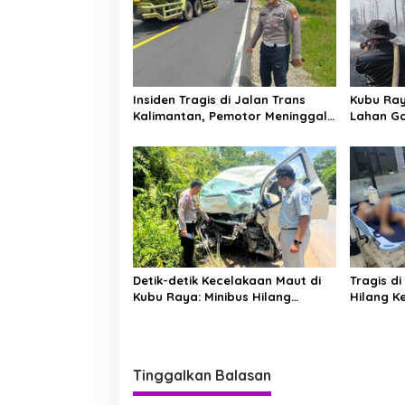
i
p
o
s
Insiden Tragis di Jalan Trans
Kubu Ray
Kalimantan, Pemotor Meninggal
Lahan Ga
Dunia Usai Kecelakaan Beruntun
Manggala
Jinakkan
Detik-detik Kecelakaan Maut di
Tragis d
Kubu Raya: Minibus Hilang
Hilang Ke
Kendali Sebelum Tabrak Truk
Jalan KH
Bocah 7 
Tinggalkan Balasan