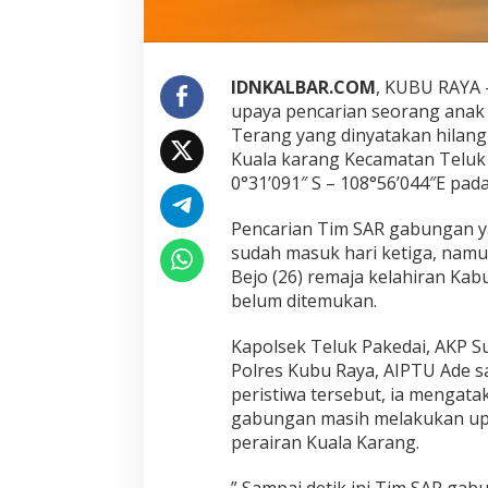
r
a
i
r
IDNKALBAR.COM
, KUBU RAYA 
a
n
upaya pencarian seorang anak 
K
Terang yang dinyatakan hilang 
u
Kuala karang Kecamatan Teluk P
b
0°31’091″ S – 108°56’044″E pada
u
R
a
Pencarian Tim SAR gabungan y
y
sudah masuk hari ketiga, namun
a
Bejo (26) remaja kelahiran Ka
B
belum ditemukan.
e
l
u
Kapolsek Teluk Pakedai, AKP 
m
Polres Kubu Raya, AIPTU Ade s
D
peristiwa tersebut, ia mengata
i
gabungan masih melakukan upay
t
e
perairan Kuala Karang.
m
u