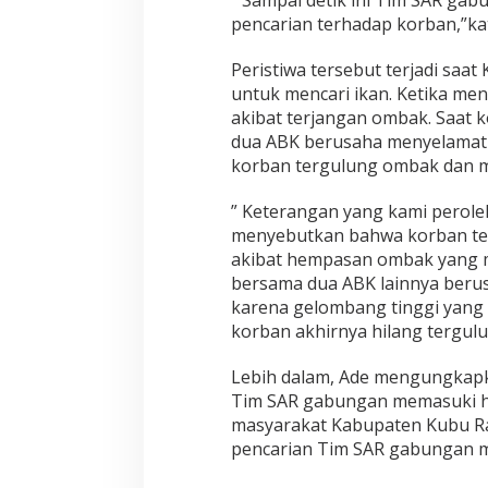
” Sampai detik ini Tim SAR ga
k
pencarian terhadap korban,”kat
a
n
Peristiwa tersebut terjadi saa
untuk mencari ikan. Ketika menar
akibat terjangan ombak. Saat k
dua ABK berusaha menyelamatk
korban tergulung ombak dan m
” Keterangan yang kami perole
menyebutkan bahwa korban terj
akibat hempasan ombak yang 
bersama dua ABK lainnya ber
karena gelombang tinggi yang 
korban akhirnya hilang tergulu
Lebih dalam, Ade mengungkapka
Tim SAR gabungan memasuki ha
masyarakat Kabupaten Kubu R
pencarian Tim SAR gabungan me