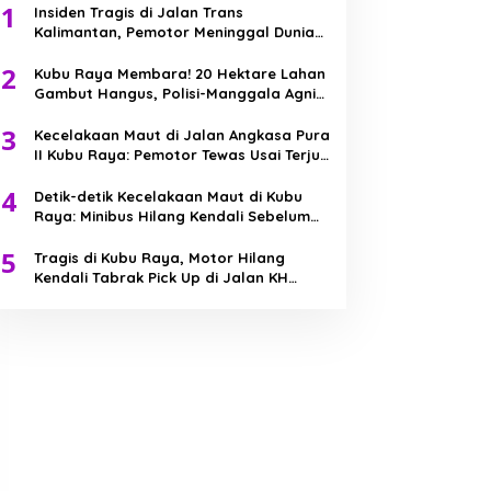
1
Insiden Tragis di Jalan Trans
Kalimantan, Pemotor Meninggal Dunia
Usai Kecelakaan Beruntun
2
Kubu Raya Membara! 20 Hektare Lahan
Gambut Hangus, Polisi-Manggala Agni
Berjibaku Jinakkan Api
3
Kecelakaan Maut di Jalan Angkasa Pura
II Kubu Raya: Pemotor Tewas Usai Terjun
ke Parit
4
Detik-detik Kecelakaan Maut di Kubu
Raya: Minibus Hilang Kendali Sebelum
Tabrak Truk
5
Tragis di Kubu Raya, Motor Hilang
Kendali Tabrak Pick Up di Jalan KH
Abdurrahman Wahid, Bocah 7 Tahun
Meninggal Dunia