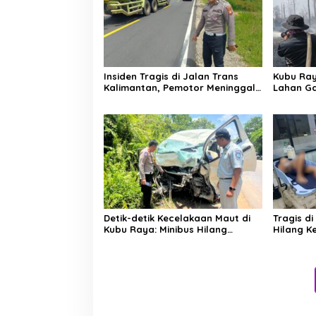
Insiden Tragis di Jalan Trans
Kubu Ray
Kalimantan, Pemotor Meninggal
Lahan Ga
Dunia Usai Kecelakaan Beruntun
Manggala
Jinakkan
Detik-detik Kecelakaan Maut di
Tragis d
Kubu Raya: Minibus Hilang
Hilang Ke
Kendali Sebelum Tabrak Truk
Jalan KH
Bocah 7 