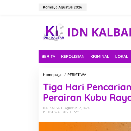
L
e
Kamis, 6 Agustus 2026
w
a
t
i
k
e
k
o
n
BERITA
KEPOLISIAN
KRIMINAL
LOKAL
t
e
n
Homepage
/
PERISTIWA
T
i
Tiga Hari Pencarian
g
a
Perairan Kubu Ray
H
a
r
IDN KALBAR
Agustus 12, 2024
i
PERISTIWA
703 Dilihat
P
e
n