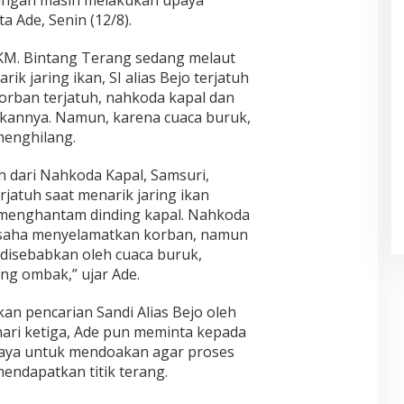
bungan masih melakukan upaya
a Ade, Senin (12/8).
t KM. Bintang Terang sedang melaut
ik jaring ikan, SI alias Bejo terjatuh
orban terjatuh, nahkoda kapal dan
annya. Namun, karena cuaca buruk,
enghilang.
h dari Nahkoda Kapal, Samsuri,
atuh saat menarik jaring ikan
menghantam dinding kapal. Nahkoda
usaha menyelamatkan korban, namun
disebabkan oleh cuaca buruk,
ng ombak,” ujar Ade.
n pencarian Sandi Alias Bejo oleh
ri ketiga, Ade pun meminta kepada
aya untuk mendoakan agar proses
ndapatkan titik terang.