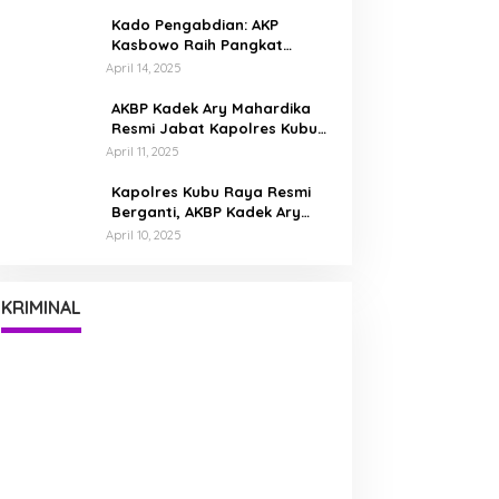
Bumi Kubu Raya
Kado Pengabdian: AKP
Kasbowo Raih Pangkat
Kompol Dua Bulan Jelang
April 14, 2025
Pensiun
AKBP Kadek Ary Mahardika
Resmi Jabat Kapolres Kubu
Raya, Siap Perkuat
April 11, 2025
Kamtibmas Bersama
Masyarakat
Kapolres Kubu Raya Resmi
Berganti, AKBP Kadek Ary
Mahardika Disambut Tradisi
April 10, 2025
Pedang Pora
KRIMINAL
Waspada Kejahatan Siber,
AB (28) Dibekuk!
Kapolres Ingatkan Masyarakat
Pelaku Perdaya 