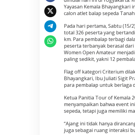
r
Yayasan Kemala Bhayangkari in
t
calon atlet balap sepeda Tanah 
a
B
e
Pada hari pertama, Sabtu (15/2)
r
total 326 peserta yang bertandi
l
km. Para pembalap terbagi dal
a
peserta terbanyak berasal dari
g
a
Women Open Amateur menjadi 
d
paling sedikit, yakni 12 pembal
i
C
Flag off kategori Criterium di
r
Bhayangkari, Ibu Juliati Sigit 
i
t
para pembalap untuk berlaga d
e
r
Ketua Panitia Tour of Kemala 2
i
menyampaikan bahwa event ini
u
sepeda, tetapi juga memiliki m
m
Y
o
“Ajang ini tidak hanya dirancan
g
juga sebagai ruang interaksi
y