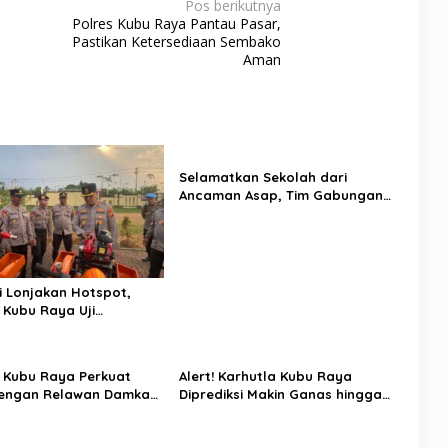
Pos berikutnya
Polres Kubu Raya Pantau Pasar,
Pastikan Ketersediaan Sembako
Aman
Selamatkan Sekolah dari
Ancaman Asap, Tim Gabungan
Putus Jejak Api Karhutla di
Limbung Kubu Raya
si Lonjakan Hotspot,
 Kubu Raya Uji
an Armada Pemadam
 Kubu Raya Perkuat
Alert! Karhutla Kubu Raya
dengan Relawan Damkar
Diprediksi Makin Ganas hingga
Ancaman Karhutla
September, Ini Langkah Cepat
Wabup dan Kapolres