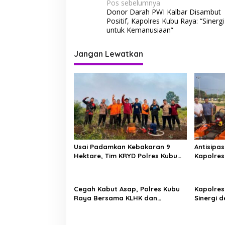
N
Pos sebelumnya
Donor Darah PWI Kalbar Disambut
a
Positif, Kapolres Kubu Raya: “Sinergi
v
untuk Kemanusiaan”
i
Jangan Lewatkan
g
a
s
i
p
o
s
Usai Padamkan Kebakaran 9
Antisipa
Hektare, Tim KRYD Polres Kubu
Kapolres
Raya Kini Memburu Bara di
Kelayak
Bawah Gambut
Karhutla
Cegah Kabut Asap, Polres Kubu
Kapolres
Raya Bersama KLHK dan
Sinergi 
Manggala Agni Sisir Titik Rawan
Hadapi 
Karhutla