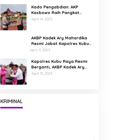
Bumi Kubu Raya
Kado Pengabdian: AKP
Kasbowo Raih Pangkat
Kompol Dua Bulan Jelang
April 14, 2025
Pensiun
AKBP Kadek Ary Mahardika
Resmi Jabat Kapolres Kubu
Raya, Siap Perkuat
April 11, 2025
Kamtibmas Bersama
Masyarakat
Kapolres Kubu Raya Resmi
Berganti, AKBP Kadek Ary
Mahardika Disambut Tradisi
April 10, 2025
Pedang Pora
Waspada Kejahatan Siber,
Kapolres Ingatkan Masyarakat
Tak Mudah Percaya Tawaran
Di KRIMINAL
|
November 25, 2025
KRIMINAL
Digital