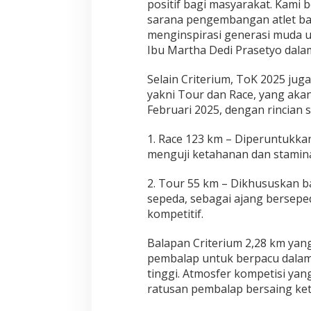
positif bagi masyarakat. Kami 
a
sarana pengembangan atlet bal
k
a
menginspirasi generasi muda un
r
Ibu Martha Dedi Prasetyo dala
t
a
Selain Criterium, ToK 2025 jug
yakni Tour dan Race, yang aka
Februari 2025, dengan rincian s
1. Race 123 km – Diperuntukkan
menguji ketahanan dan stamina 
2. Tour 55 km – Dikhususkan 
sepeda, sebagai ajang bersepe
kompetitif.
Balapan Criterium 2,28 km yang
pembalap untuk berpacu dalam
tinggi. Atmosfer kompetisi yang
ratusan pembalap bersaing ket