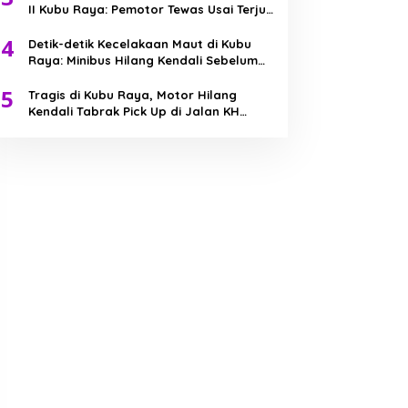
II Kubu Raya: Pemotor Tewas Usai Terjun
ke Parit
4
Detik-detik Kecelakaan Maut di Kubu
Raya: Minibus Hilang Kendali Sebelum
Tabrak Truk
5
Tragis di Kubu Raya, Motor Hilang
Kendali Tabrak Pick Up di Jalan KH
Abdurrahman Wahid, Bocah 7 Tahun
Meninggal Dunia