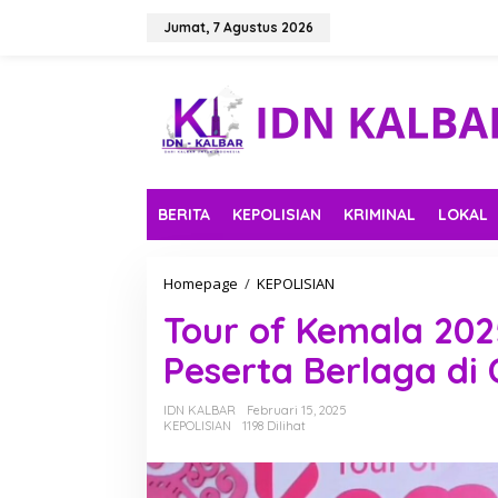
L
e
Jumat, 7 Agustus 2026
w
a
t
i
k
e
k
o
n
BERITA
KEPOLISIAN
KRIMINAL
LOKAL
t
e
n
Homepage
/
KEPOLISIAN
T
o
Tour of Kemala 202
u
r
Peserta Berlaga di
o
f
K
IDN KALBAR
Februari 15, 2025
e
KEPOLISIAN
1198 Dilihat
m
a
l