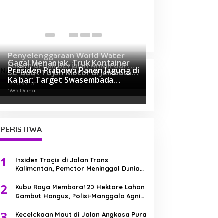
AB (28) Dibekuk!
Pelaku Perdaya 
Keponakan di Ku
Di KRIMINAL
|
Novembe
Penyelenggaraan World Water
Gagal Menanjak, Truk Kontainer
Forum di Bali Berjalan Aman dan
Presiden Prabowo Panen Jagung di
NASIONAL
Seruduk Tujuh Motor di Jembatan
Sukses, Polri Ucapkan Terima
5148 Dilihat
Kalbar: Target Swasembada
Kapuas II
Kasih
1823 Dilihat
Pangan Dimulai dari Sini!
1685 Dilihat
PERISTIWA
1
Insiden Tragis di Jalan Trans
Kalimantan, Pemotor Meninggal Dunia
Usai Kecelakaan Beruntun
2
Kubu Raya Membara! 20 Hektare Lahan
Gambut Hangus, Polisi-Manggala Agni
Berjibaku Jinakkan Api
3
Kecelakaan Maut di Jalan Angkasa Pura