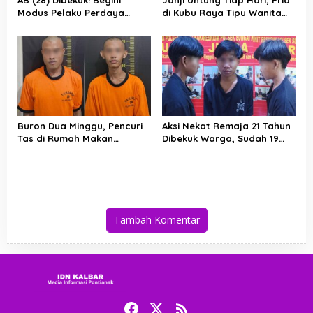
Modus Pelaku Perdaya
di Kubu Raya Tipu Wanita
Paman dan Cabuli
Puluhan Juta Lewat
Keponakan di Kubu Raya
Investasi Emas Bodong
Buron Dua Minggu, Pencuri
Aksi Nekat Remaja 21 Tahun
Tas di Rumah Makan
Dibekuk Warga, Sudah 19
Bismillah Tertangkap Saat
Kali Bobol Rumah Kosong di
Masak Indomie
Kubu Raya
Tambah Komentar