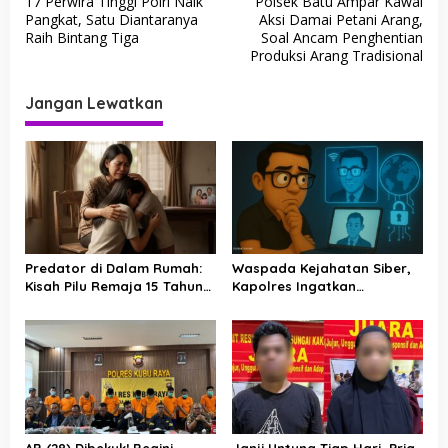
17 Perwira Tinggi Polri Naik
Polsek Batu Ampar Kawal
a
Pangkat, Satu Diantaranya
Aksi Damai Petani Arang,
v
Raih Bintang Tiga
Soal Ancam Penghentian
Produksi Arang Tradisional
i
g
Jangan Lewatkan
a
s
i
p
o
s
Predator di Dalam Rumah:
Waspada Kejahatan Siber,
Kisah Pilu Remaja 15 Tahun
Kapolres Ingatkan
di Kubu Raya yang Menjadi
Masyarakat Tak Mudah
Korban Ayah Kandung
Percaya Tawaran Digital
AB (28) Dibekuk! Begini
Janji Untung Tiap Hari, Pria