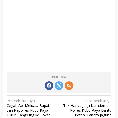
Ikuti Kami
N
Pos sebelumnya
Pos berikutnya
Cegah Api Meluas, Bupati
Tak Hanya Jaga Kamtibmas,
a
dan Kapolres Kubu Raya
Polres Kubu Raya Bantu
v
Turun Langsung ke Lokasi
Petani Tanam Jagung