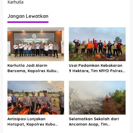
Karhutla
i
g
Jangan Lewatkan
a
s
i
p
o
s
Karhutla Jadi Alarm
Usai Padamkan Kebakaran
Bersama, Kapolres Kubu
9 Hektare, Tim KRYD Polres
Raya dan DPRD Satukan
Kubu Raya Kini Memburu
Langkah Jaga Keamanan
Bara di Bawah Gambut
serta Pembangunan
Antisipasi Lonjakan
Selamatkan Sekolah dari
Hotspot, Kapolres Kubu
Ancaman Asap, Tim
Raya Uji Kelayakan Armada
Gabungan Putus Jejak Api