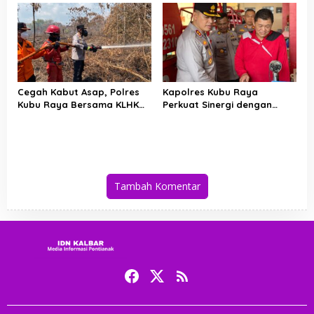
Pemadam Karhutla
Karhutla di Limbung Kubu
Raya
Cegah Kabut Asap, Polres
Kapolres Kubu Raya
Kubu Raya Bersama KLHK
Perkuat Sinergi dengan
dan Manggala Agni Sisir
Relawan Damkar Hadapi
Titik Rawan Karhutla
Ancaman Karhutla
Tambah Komentar