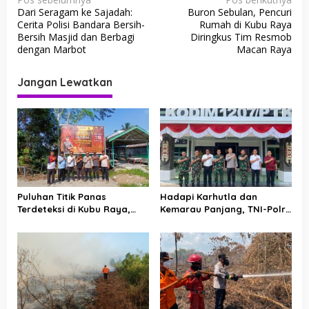
Dari Seragam ke Sajadah:
Buron Sebulan, Pencuri
a
Cerita Polisi Bandara Bersih-
Rumah di Kubu Raya
v
Bersih Masjid dan Berbagi
Diringkus Tim Resmob
dengan Marbot
Macan Raya
i
g
Jangan Lewatkan
a
s
i
p
o
s
Puluhan Titik Panas
Hadapi Karhutla dan
Terdeteksi di Kubu Raya,
Kemarau Panjang, TNI-Polri
Polsek Kubu Perkuat
Perkuat Barisan di Kubu
Pencegahan Karhutla
Raya