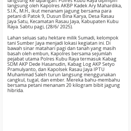
langsung ke lapangan. Polres Kubu Raya dipimpin
langsung oleh Kapolres AKBP Kadek Ary Mahardika,
S.I.K., M.H., ikut menanam jagung bersama para
petani di Patok 9, Dusun Bina Karya, Desa Rasau
Jaya Satu, Kecamatan Rasau Jaya, Kabupaten Kubu
Raya. Sabtu pagi, (28/6/ 2025).
Lahan seluas satu hektare milik Sumadi, kelompok
tani Sumber Jaya menjadi lokasi kegiatan ini. Di
bawah sinar matahari pagi dan tanah yang masih
basah oleh embun, Kapolres bersama sejumlah
pejabat utama Polres Kubu Raya termasuk Kabag
SDM AKP Dede Hasanudin, Kabag Log AKP Setyo
Pramulyanto, dan Kapolsek Rasau Jaya IPTU
Muhammad Saleh turun langsung menggunakan
cangkul, tugal, dan ember. Mereka bahu-membahu
bersama petani menanam 20 kilogram bibit jagung
hibrida.