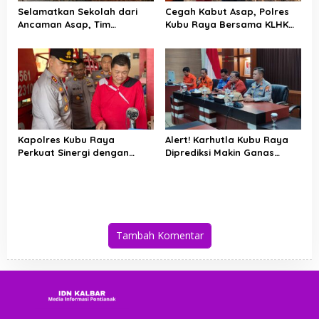
Selamatkan Sekolah dari
Cegah Kabut Asap, Polres
Ancaman Asap, Tim
Kubu Raya Bersama KLHK
Gabungan Putus Jejak Api
dan Manggala Agni Sisir
Karhutla di Limbung Kubu
Titik Rawan Karhutla
Raya
Kapolres Kubu Raya
Alert! Karhutla Kubu Raya
Perkuat Sinergi dengan
Diprediksi Makin Ganas
Relawan Damkar Hadapi
hingga September, Ini
Ancaman Karhutla
Langkah Cepat Wabup dan
Kapolres
Tambah Komentar