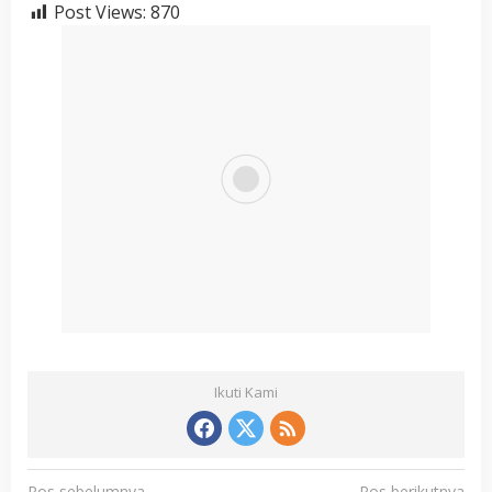
Post Views:
870
Ikuti Kami
N
Pos sebelumnya
Pos berikutnya