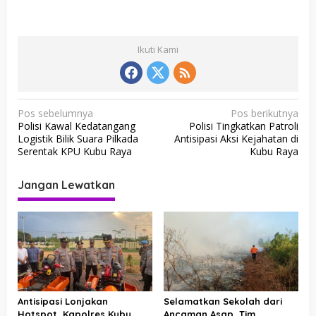
Ikuti Kami
N
Pos sebelumnya
Pos berikutnya
Polisi Kawal Kedatangang
Polisi Tingkatkan Patroli
a
Logistik Bilik Suara Pilkada
Antisipasi Aksi Kejahatan di
v
Serentak KPU Kubu Raya
Kubu Raya
i
Jangan Lewatkan
g
a
s
i
p
o
Antisipasi Lonjakan
Selamatkan Sekolah dari
s
Hotspot, Kapolres Kubu
Ancaman Asap, Tim