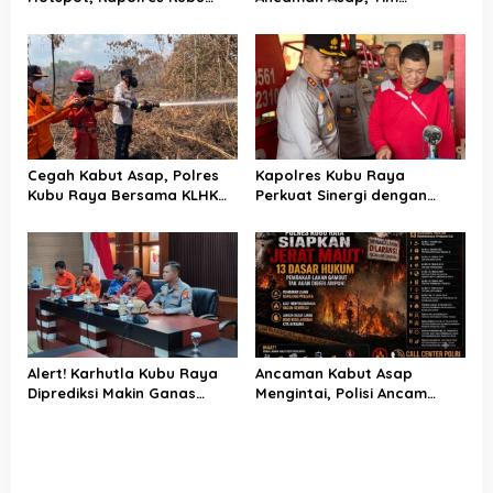
Raya Uji Kelayakan Armada
Gabungan Putus Jejak Api
Pemadam Karhutla
Karhutla di Limbung Kubu
Raya
Cegah Kabut Asap, Polres
Kapolres Kubu Raya
Kubu Raya Bersama KLHK
Perkuat Sinergi dengan
dan Manggala Agni Sisir
Relawan Damkar Hadapi
Titik Rawan Karhutla
Ancaman Karhutla
Alert! Karhutla Kubu Raya
Ancaman Kabut Asap
Diprediksi Makin Ganas
Mengintai, Polisi Ancam
hingga September, Ini
Pidanakan Pembakar Lahan
Langkah Cepat Wabup dan
di Kubu Raya
Kapolres