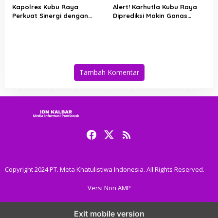
Kapolres Kubu Raya
Alert! Karhutla Kubu Raya
Perkuat Sinergi dengan
Diprediksi Makin Ganas
Relawan Damkar Hadapi
hingga September, Ini
Ancaman Karhutla
Langkah Cepat Wabup dan
Kapolres
Tambah Komentar
Copyright 2024 PT. Meta Khatulistiwa Indonesia. All Rights Reserved.
Versi Non AMP
Exit mobile version