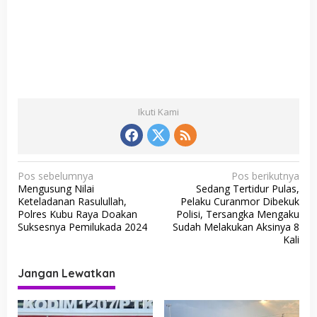
Ikuti Kami
N
Pos sebelumnya
Pos berikutnya
Mengusung Nilai
Sedang Tertidur Pulas,
a
Keteladanan Rasulullah,
Pelaku Curanmor Dibekuk
v
Polres Kubu Raya Doakan
Polisi, Tersangka Mengaku
Suksesnya Pemilukada 2024
Sudah Melakukan Aksinya 8
i
Kali
g
a
Jangan Lewatkan
s
i