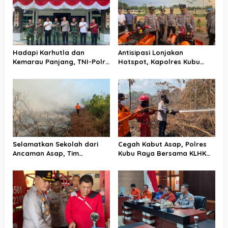
p
o
s
Hadapi Karhutla dan
Antisipasi Lonjakan
Kemarau Panjang, TNI-Polri
Hotspot, Kapolres Kubu
Perkuat Barisan di Kubu
Raya Uji Kelayakan Armada
Raya
Pemadam Karhutla
Selamatkan Sekolah dari
Cegah Kabut Asap, Polres
Ancaman Asap, Tim
Kubu Raya Bersama KLHK
Gabungan Putus Jejak Api
dan Manggala Agni Sisir
Karhutla di Limbung Kubu
Titik Rawan Karhutla
Raya