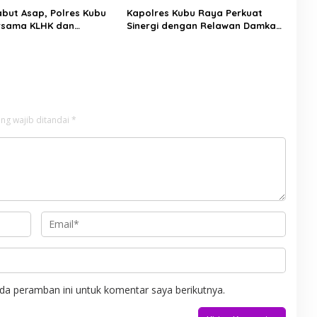
but Asap, Polres Kubu
Kapolres Kubu Raya Perkuat
rsama KLHK dan
Sinergi dengan Relawan Damkar
 Agni Sisir Titik Rawan
Hadapi Ancaman Karhutla
ng wajib ditandai
*
da peramban ini untuk komentar saya berikutnya.