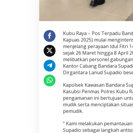
n
d
a
r
a
S
Kubu Raya – Pos Terpadu Band
u
Kapuas 2025) mulai menginten
p
a
menjelang perayaan Idul Fitri 1
d
sejak 26 Maret hingga 8 April
i
melibatkan personel gabungan
o
Kantor Cabang Bandara Supadio
P
e
Dirgantara Lanud Supadio beser
r
k
Kapolsek Kawasan Bandara Sup
e
Kasubsi Penmas Polres Kubu R
t
pengamanan ini bertujuan unt
a
t
mudik serta menciptakan situa
P
pemudik.
e
n
” Kami melakukan pemantauan
g
Supadio sebagai langkah antis
a