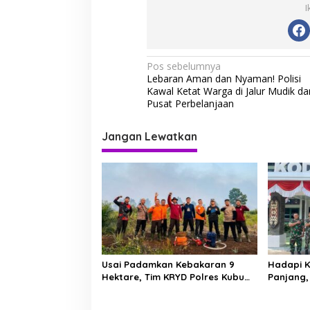
I
N
Pos sebelumnya
Lebaran Aman dan Nyaman! Polisi
a
Kawal Ketat Warga di Jalur Mudik da
v
Pusat Perbelanjaan
i
Jangan Lewatkan
g
a
s
i
p
o
s
Usai Padamkan Kebakaran 9
Hadapi K
Hektare, Tim KRYD Polres Kubu
Panjang,
Raya Kini Memburu Bara di
Barisan 
Bawah Gambut