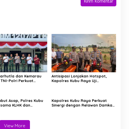
arhutla dan Kemarau
Antisipasi Lonjakan Hotspot,
 TNI-Polri Perkuat
Kapolres Kubu Raya Uji
di Kubu Raya
Kelayakan Armada Pemadam
Karhutla
but Asap, Polres Kubu
Kapolres Kubu Raya Perkuat
rsama KLHK dan
Sinergi dengan Relawan Damkar
 Agni Sisir Titik Rawan
Hadapi Ancaman Karhutla
View More