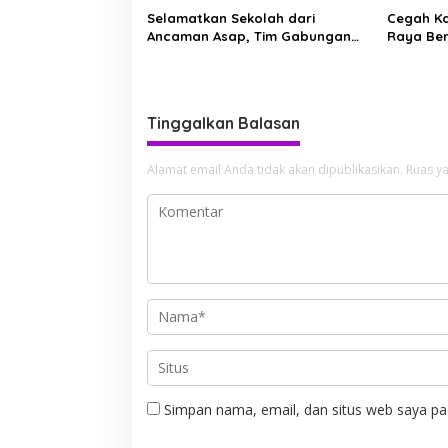
Selamatkan Sekolah dari
Cegah Ka
Ancaman Asap, Tim Gabungan
Raya Be
Putus Jejak Api Karhutla di
Manggala
Limbung Kubu Raya
Karhutla
Tinggalkan Balasan
Alamat email Anda tidak akan dipublikasikan.
Ruas ya
Simpan nama, email, dan situs web saya pa