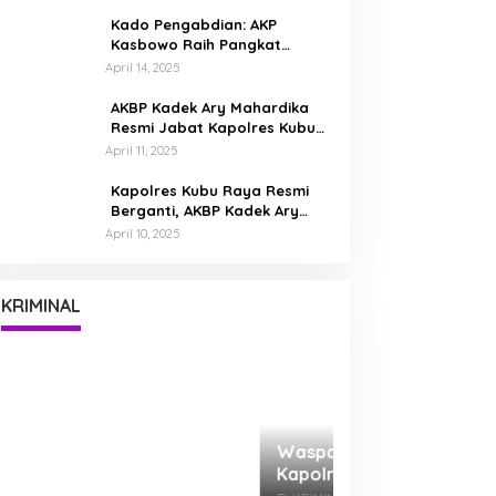
Bumi Kubu Raya
Kado Pengabdian: AKP
Kasbowo Raih Pangkat
Kompol Dua Bulan Jelang
April 14, 2025
Pensiun
AKBP Kadek Ary Mahardika
Resmi Jabat Kapolres Kubu
Raya, Siap Perkuat
April 11, 2025
Kamtibmas Bersama
Masyarakat
Kapolres Kubu Raya Resmi
Berganti, AKBP Kadek Ary
Mahardika Disambut Tradisi
April 10, 2025
Pedang Pora
Waspada Kejahatan Siber,
Kapolres Ingatkan Masyarakat
Tak Mudah Percaya Tawaran
Di KRIMINAL
|
November 25, 2025
KRIMINAL
Digital
AB (28) Dibekuk!
Pelaku Perdaya 