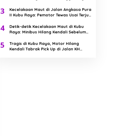
Berjibaku Jinakkan Api
3
Kecelakaan Maut di Jalan Angkasa Pura
II Kubu Raya: Pemotor Tewas Usai Terjun
ke Parit
4
Detik-detik Kecelakaan Maut di Kubu
Raya: Minibus Hilang Kendali Sebelum
Tabrak Truk
5
Tragis di Kubu Raya, Motor Hilang
Kendali Tabrak Pick Up di Jalan KH
Abdurrahman Wahid, Bocah 7 Tahun
Meninggal Dunia