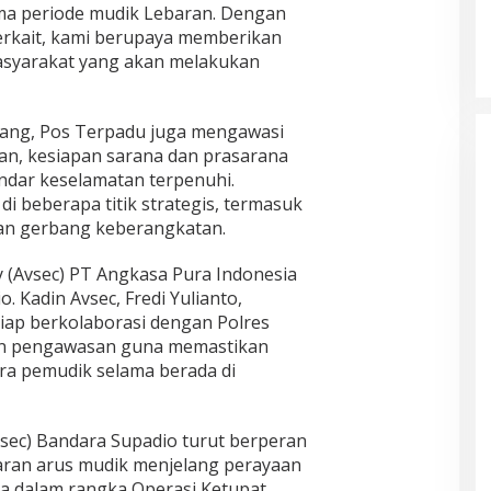
ma periode mudik Lebaran. Dengan
 terkait, kami berupaya memberikan
asyarakat yang akan melakukan
ang, Pos Terpadu juga mengawasi
an, kesiapan sarana dan prasarana
ndar keselamatan terpenuhi.
i beberapa titik strategis, termasuk
dan gerbang keberangkatan.
ty (Avsec) PT Angkasa Pura Indonesia
 Kadin Avsec, Fredi Yulianto,
ap berkolaborasi dengan Polres
n pengawasan guna memastikan
a pemudik selama berada di
Avsec) Bandara Supadio turut berperan
aran arus mudik menjelang perayaan
nya dalam rangka Operasi Ketupat