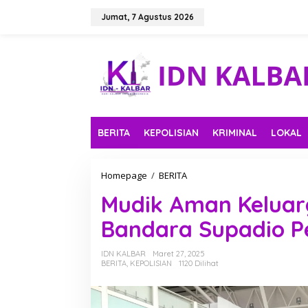
L
e
Jumat, 7 Agustus 2026
w
a
t
i
k
e
k
o
n
BERITA
KEPOLISIAN
KRIMINAL
LOKAL
t
e
n
Homepage
/
BERITA
M
u
Mudik Aman Keluar
d
i
Bandara Supadio 
k
A
m
IDN KALBAR
Maret 27, 2025
a
BERITA
,
KEPOLISIAN
1120 Dilihat
n
K
e