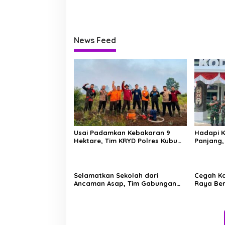
News Feed
Usai Padamkan Kebakaran 9
Hadapi K
Hektare, Tim KRYD Polres Kubu
Panjang,
Raya Kini Memburu Bara di
Barisan 
Bawah Gambut
Selamatkan Sekolah dari
Cegah Ka
Ancaman Asap, Tim Gabungan
Raya Be
Putus Jejak Api Karhutla di
Manggala
Limbung Kubu Raya
Karhutla