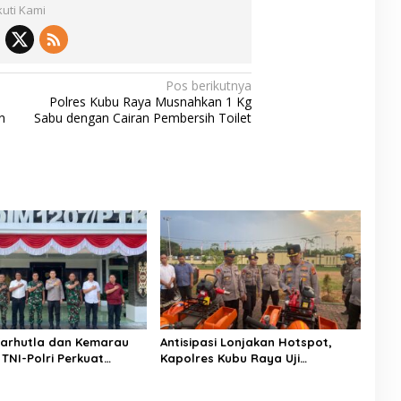
kuti Kami
Pos berikutnya
Polres Kubu Raya Musnahkan 1 Kg
n
Sabu dengan Cairan Pembersih Toilet
arhutla dan Kemarau
Antisipasi Lonjakan Hotspot,
 TNI-Polri Perkuat
Kapolres Kubu Raya Uji
di Kubu Raya
Kelayakan Armada Pemadam
Karhutla