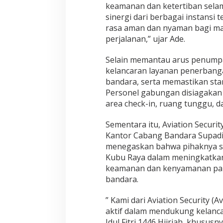
m
keamanan dan ketertiban sela
a
sinergi dari berbagai instansi
n
rasa aman dan nyaman bagi m
a
perjalanan,” ujar Ade.
n
Selain memantau arus penump
kelancaran layanan penerbang
bandara, serta memastikan sta
Personel gabungan disiagakan d
area check-in, ruang tunggu, 
Sementara itu, Aviation Securi
Kantor Cabang Bandara Supadio.
menegaskan bahwa pihaknya si
Kubu Raya dalam meningkatka
keamanan dan kenyamanan par
bandara.
” Kami dari Aviation Security (
aktif dalam mendukung kelanc
Idul Fitri 1446 Hijriah, khusus