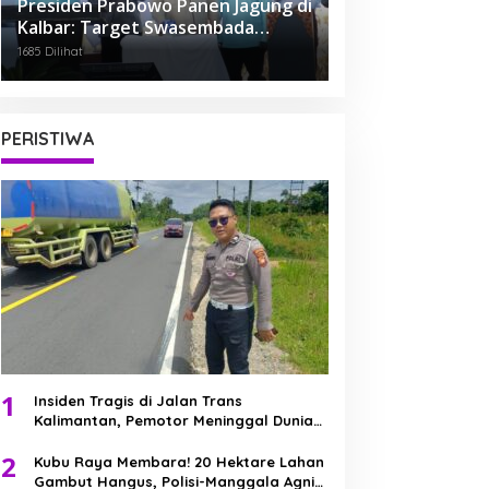
Presiden Prabowo Panen Jagung di
Kalbar: Target Swasembada
Pangan Dimulai dari Sini!
1685 Dilihat
PERISTIWA
1
Insiden Tragis di Jalan Trans
Kalimantan, Pemotor Meninggal Dunia
Usai Kecelakaan Beruntun
2
Kubu Raya Membara! 20 Hektare Lahan
Gambut Hangus, Polisi-Manggala Agni