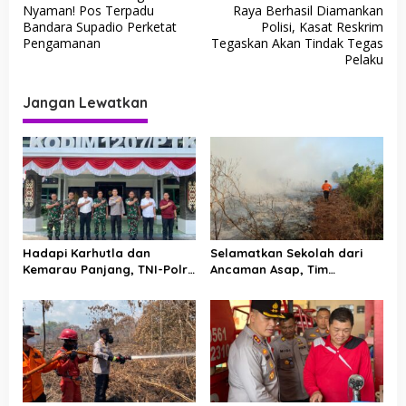
a
Nyaman! Pos Terpadu
Raya Berhasil Diamankan
v
Bandara Supadio Perketat
Polisi, Kasat Reskrim
Pengamanan
Tegaskan Akan Tindak Tegas
i
Pelaku
g
a
Jangan Lewatkan
s
i
p
o
s
Hadapi Karhutla dan
Selamatkan Sekolah dari
Kemarau Panjang, TNI-Polri
Ancaman Asap, Tim
Perkuat Barisan di Kubu
Gabungan Putus Jejak Api
Raya
Karhutla di Limbung Kubu
Raya